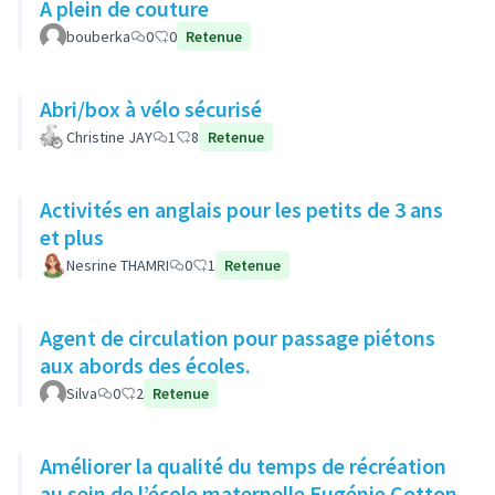
A plein de couture
bouberka
0
0
Retenue
Abri/box à vélo sécurisé
Christine JAY
1
8
Retenue
Activités en anglais pour les petits de 3 ans
et plus
Nesrine THAMRI
0
1
Retenue
Agent de circulation pour passage piétons
aux abords des écoles.
Silva
0
2
Retenue
Améliorer la qualité du temps de récréation
au sein de l’école maternelle Eugénie Cotton