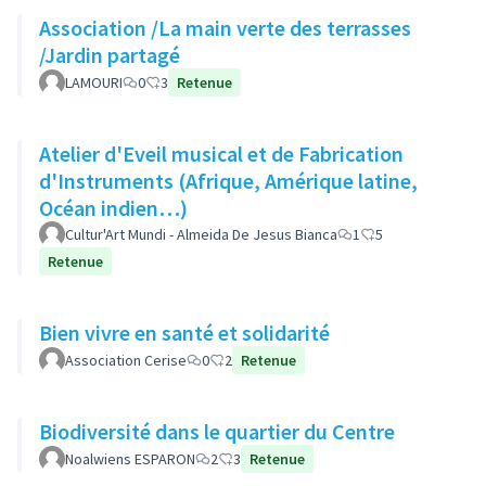
Association /La main verte des terrasses
/Jardin partagé
LAMOURI
0
3
Retenue
Atelier d'Eveil musical et de Fabrication
d'Instruments (Afrique, Amérique latine,
Océan indien…)
Cultur'Art Mundi - Almeida De Jesus Bianca
1
5
Retenue
Bien vivre en santé et solidarité
Association Cerise
0
2
Retenue
Biodiversité dans le quartier du Centre
Noalwiens ESPARON
2
3
Retenue