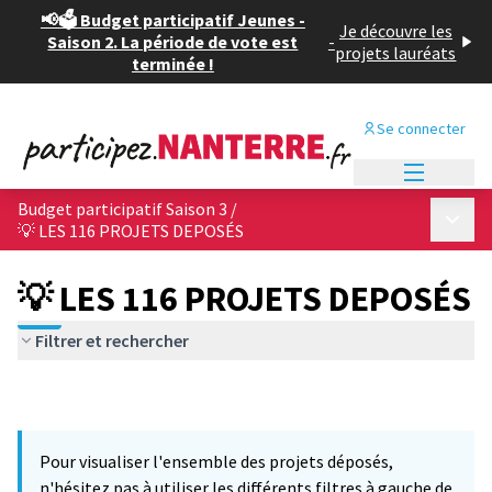
📢🗳️ Budget participatif Jeunes -
Je découvre les
Saison 2. La période de vote est
-
projets lauréats
terminée !
Se connecter
Menu princi
Budget participatif Saison 3
/
Menu p
💡 LES 116 PROJETS DEPOSÉS
💡 LES 116 PROJETS DEPOSÉS
Filtrer et rechercher
Pour visualiser l'ensemble des projets déposés,
n'hésitez pas à utiliser les différents filtres à gauche de