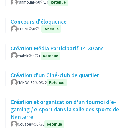
rahmouni
0
14
Retenue
Concours d'éloquence
CHUAT
0
1
Retenue
Création Média Participatif 14-30 ans
malek
3
1
Retenue
Création d'un Ciné-club de quartier
NAHDA 92
0
2
Retenue
Création et organisation d'un tournoi d'e-
gaming / e-sport dans la salle des sports de
Nanterre
Couapel
0
0
Retenue