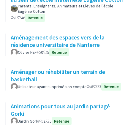
Parents, Enseignants, Animateurs et Elèves de l'école
Eugénie Cotton
1
46
Retenue
Aménagement des espaces vers de la
résidence universitaire de Nanterre
Olivier NEF
0
5
Retenue
Aménager ou réhabiliter un terrain de
basketball
Utilisateur ayant supprimé son compte
6
23
Retenue
Animations pour tous au jardin partagé
Gorki
Jardin Gorki
2
5
Retenue