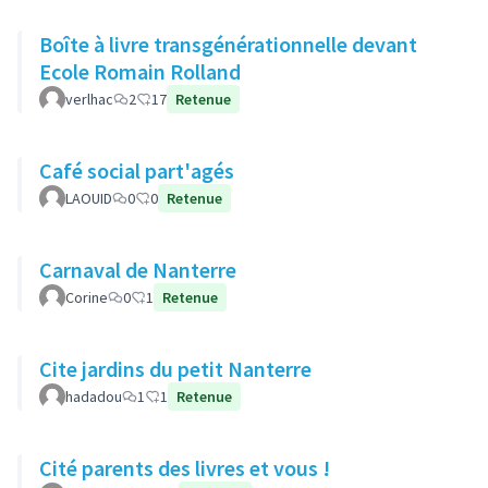
Boîte à livre transgénérationnelle devant
Ecole Romain Rolland
verlhac
2
17
Retenue
Café social part'agés
LAOUID
0
0
Retenue
Carnaval de Nanterre
Corine
0
1
Retenue
Cite jardins du petit Nanterre
hadadou
1
1
Retenue
Cité parents des livres et vous !