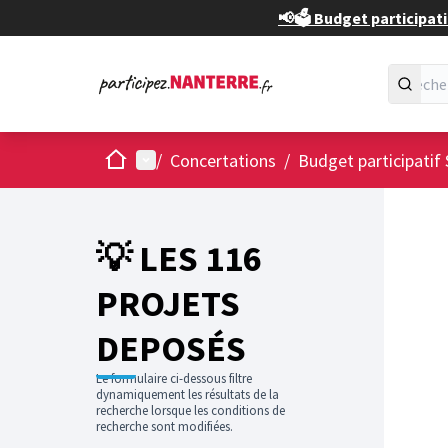
📢🗳️ Budget participati
Accueil
Menu principal
/
Concertations
/
Budget participatif 
💡 LES 116
PROJETS
DEPOSÉS
Le formulaire ci-dessous filtre
dynamiquement les résultats de la
recherche lorsque les conditions de
recherche sont modifiées.