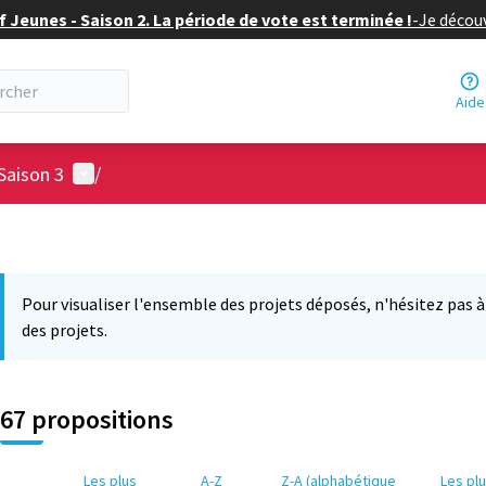
f Jeunes - Saison 2. La période de vote est terminée !
-
Je découv
Aide
Menu utilisateur
Saison 3
/
Pour visualiser l'ensemble des projets déposés, n'hésitez pas à ut
des projets.
67 propositions
Les plus
A-Z
Z-A (alphabétique
Les pl