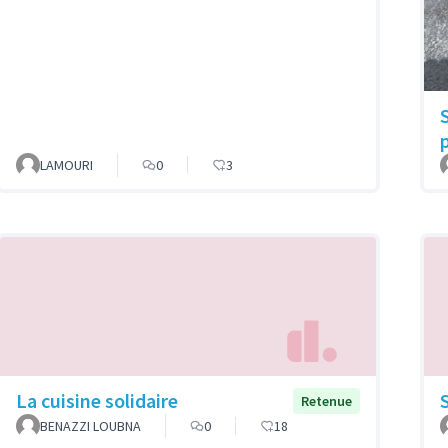
LAMOURI
0
3
La cuisine solidaire
Retenue
BENAZZI LOUBNA
0
18