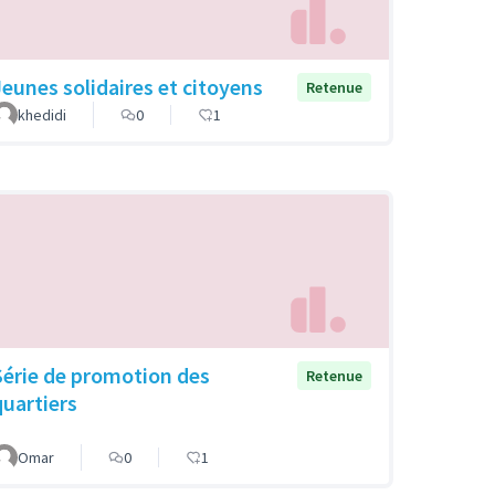
Jeunes solidaires et citoyens
Retenue
khedidi
0
1
Série de promotion des
Retenue
quartiers
Omar
0
1