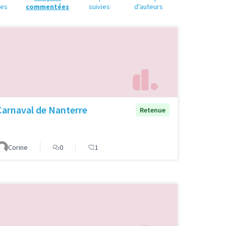
ues
commentées
suivies
d'auteurs
Carnaval de Nanterre
Retenue
Corine
0
1