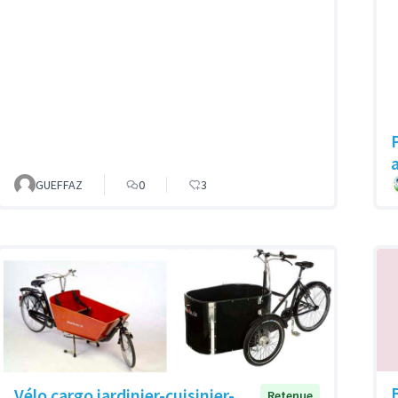
GUEFFAZ
0
3
Vélo cargo jardinier-cuisinier-
Retenue