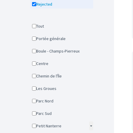
Rejected
Tout
Portée générale
Boule - Champs-Pierreux
Centre
Chemin de l'Île
Les Groues
Parc Nord
Parc Sud
Petit Nanterre