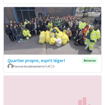
Quartier propre, esprit léger!
Retenue
Piesvertesdenanterre
4
3