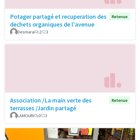
Potager partagé et recuperation des
Retenue
dechets organiques de l'avenue
Desmarai
2
3
Association /La main verte des
Retenue
terrasses /Jardin partagé
LAMOURI
0
3