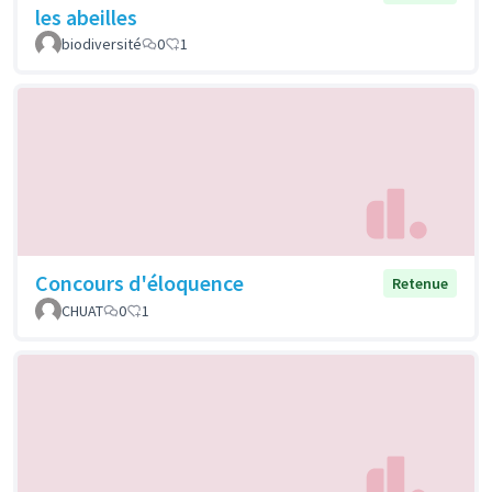
les abeilles
biodiversité
0
1
Concours d'éloquence
Retenue
CHUAT
0
1