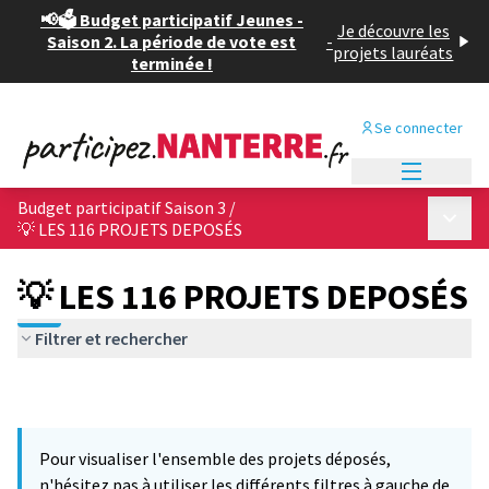
📢🗳️ Budget participatif Jeunes -
Je découvre les
Saison 2. La période de vote est
-
projets lauréats
terminée !
Se connecter
Menu princi
Budget participatif Saison 3
/
Menu p
💡 LES 116 PROJETS DEPOSÉS
💡 LES 116 PROJETS DEPOSÉS
Filtrer et rechercher
Pour visualiser l'ensemble des projets déposés,
n'hésitez pas à utiliser les différents filtres à gauche de