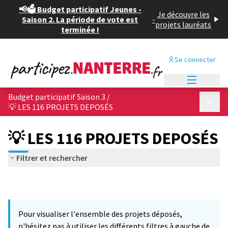
📢🗳️ Budget participatif Jeunes -
Je découvre les
Saison 2. La période de vote est
-
projets lauréats
terminée !
Se connecter
Menu princi
Budget participatif Saison 3
/
Menu p
💡 LES 116 PROJETS DEPOSÉS
💡 LES 116 PROJETS DEPOSÉS
Filtrer et rechercher
Pour visualiser l'ensemble des projets déposés,
n'hésitez pas à utiliser les différents filtres à gauche de