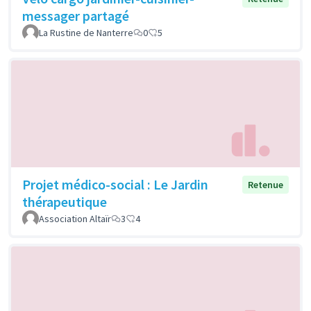
messager partagé
La Rustine de Nanterre
0
5
Projet médico-social : Le Jardin
Retenue
thérapeutique
Association Altaïr
3
4