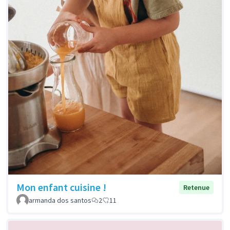
Mon enfant cuisine !
Retenue
armanda dos santos
2
11