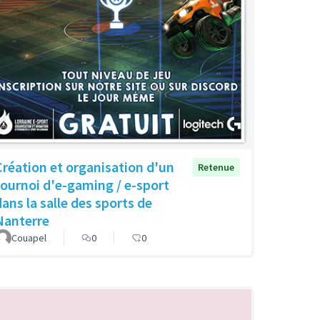
Création et organisation d'un
Retenue
tournoi d'e-gaming / e-sport
dans la salle des sports de
Nanterre
Couapel
0
0