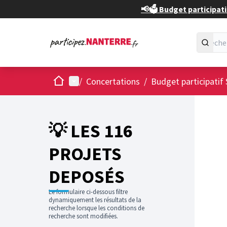
📢🗳️ Budget participati
Accueil
Menu principal
/
Concertations
/
Budget participatif 
💡 LES 116
PROJETS
DEPOSÉS
Le formulaire ci-dessous filtre
dynamiquement les résultats de la
recherche lorsque les conditions de
recherche sont modifiées.