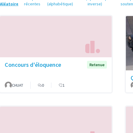
Aléatoire
récentes
(alphabétique)
inverse)
soute
Concours d'éloquence
Retenue
CHUAT
0
1