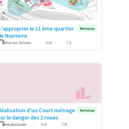
S'approprier le 11 ème quartier
Retenue
de Nanterre
Vive les Groues
0
1
Réalisation d'un Court métrage
Retenue
sur le danger des 2 roues
mbalustrade
0
0