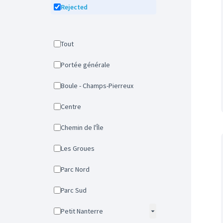
Rejected
Tout
Portée générale
Boule - Champs-Pierreux
Centre
Chemin de l'Île
Les Groues
Parc Nord
Parc Sud
Petit Nanterre