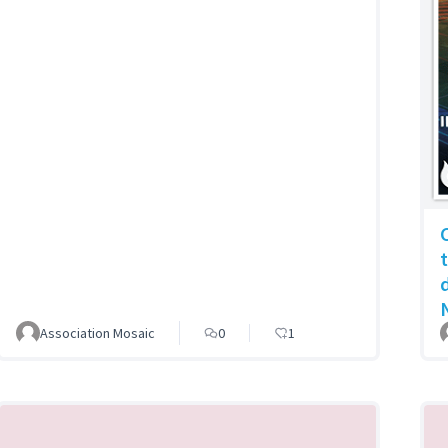
Association Mosaic
0
1