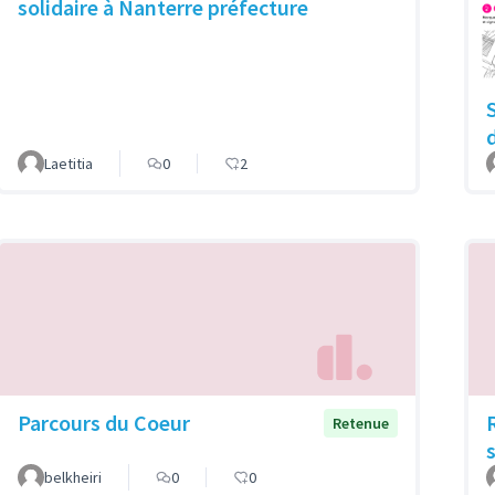
solidaire à Nanterre préfecture
Laetitia
0
2
Parcours du Coeur
Retenue
belkheiri
0
0