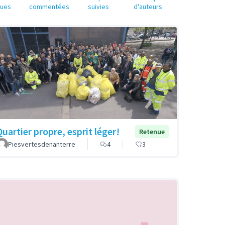
nues
commentées
suivies
d'auteurs
Quartier propre, esprit léger!
Retenue
Piesvertesdenanterre
4
3