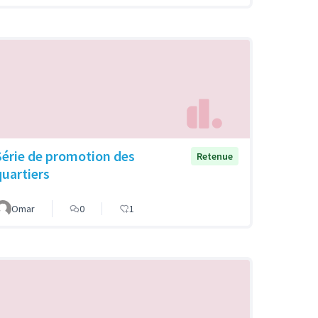
Série de promotion des
Retenue
quartiers
Omar
0
1