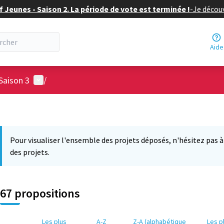
f Jeunes - Saison 2. La période de vote est terminée !
-
Je découv
Aide
Menu utilisateur
Saison 3
/
Pour visualiser l'ensemble des projets déposés, n'hésitez pas à ut
des projets.
67 propositions
Les plus
A-Z
Z-A (alphabétique
Les p