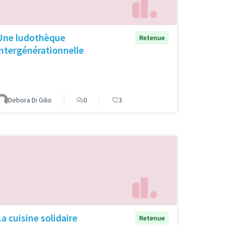
Une ludothèque
Retenue
intergénérationnelle
Debora Di Gilio
0
3
La cuisine solidaire
Retenue