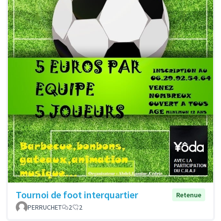
Tournoi de foot interquartier
Retenue
PERRUCHET
2
2