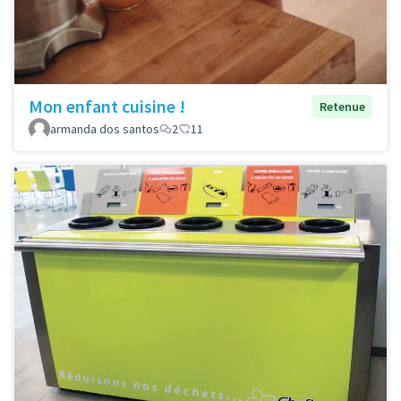
Mon enfant cuisine !
Retenue
armanda dos santos
2
11