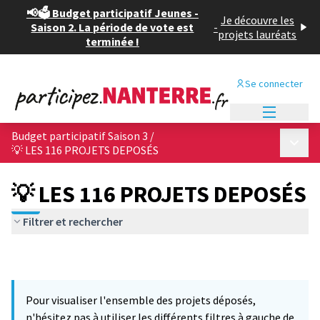
📢🗳️ Budget participatif Jeunes -
Je découvre les
Saison 2. La période de vote est
-
projets lauréats
terminée !
Se connecter
Menu princi
Budget participatif Saison 3
/
Menu p
💡 LES 116 PROJETS DEPOSÉS
💡 LES 116 PROJETS DEPOSÉS
Filtrer et rechercher
Pour visualiser l'ensemble des projets déposés,
n'hésitez pas à utiliser les différents filtres à gauche de