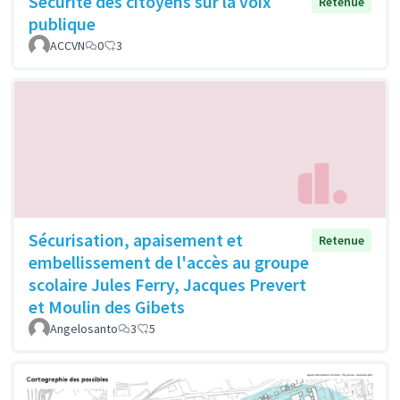
Sécurité des citoyens sur la voix
Retenue
publique
ACCVN
0
3
Sécurisation, apaisement et
Retenue
embellissement de l'accès au groupe
scolaire Jules Ferry, Jacques Prevert
et Moulin des Gibets
Angelosanto
3
5