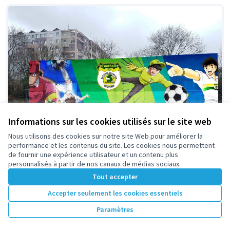
Informations sur les cookies utilisés sur le site web
Nous utilisons des cookies sur notre site Web pour améliorer la
performance et les contenus du site. Les cookies nous permettent
de fournir une expérience utilisateur et un contenu plus
personnalisés à partir de nos canaux de médias sociaux.
Tout accepter
Enchanter le stade Gabriel Péri
Retenue
esnfootball
4
12
Accepter seulement les cookies essentiels
Paramètres