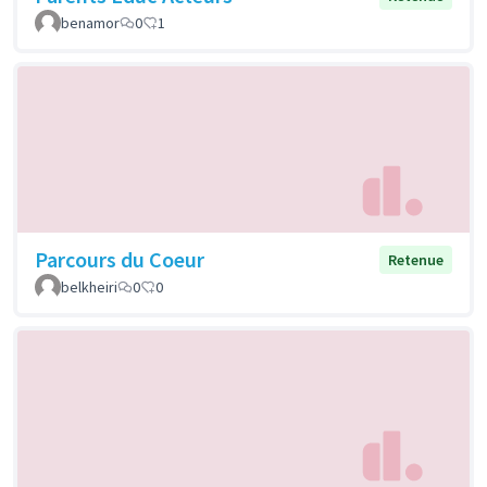
benamor
0
1
Parcours du Coeur
Retenue
belkheiri
0
0