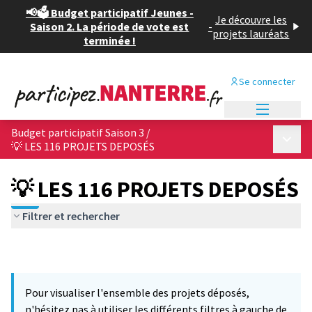
📢🗳️ Budget participatif Jeunes -
Je découvre les
Saison 2. La période de vote est
-
projets lauréats
terminée !
Se connecter
Menu princi
Budget participatif Saison 3
/
Menu p
💡 LES 116 PROJETS DEPOSÉS
💡 LES 116 PROJETS DEPOSÉS
Filtrer et rechercher
Pour visualiser l'ensemble des projets déposés,
n'hésitez pas à utiliser les différents filtres à gauche de