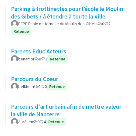
Parking à trottinettes pour l’école le Moulin
des Gibets / à étendre à toute la Ville
FCPE École maternelle du Moulin des Gibets
0
2
Retenue
Parents Educ'Acteurs
benamor
0
1
Retenue
Parcours du Coeur
belkheiri
0
0
Retenue
Parcours d'art urbain afin de mettre valeur
la ville de Nanterre
Aurélien
0
4
Retenue