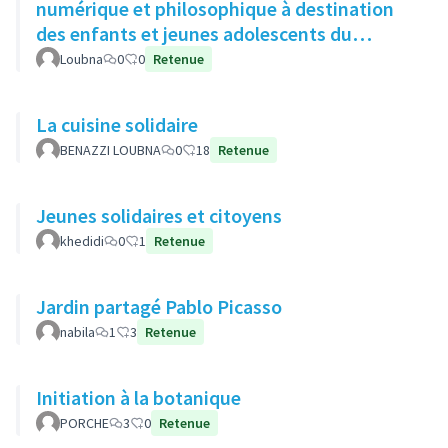
numérique et philosophique à destination
des enfants et jeunes adolescents du
quartier
Loubna
0
0
Retenue
La cuisine solidaire
BENAZZI LOUBNA
0
18
Retenue
Jeunes solidaires et citoyens
khedidi
0
1
Retenue
Jardin partagé Pablo Picasso
nabila
1
3
Retenue
Initiation à la botanique
PORCHE
3
0
Retenue