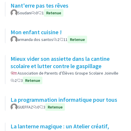
Nant'erre pas tes rêves
Soudani
0
1
Retenue
Mon enfant cuisine !
armanda dos santos
2
11
Retenue
Mieux vider son assiette dans la cantine
scolaire et lutter contre le gaspillage
Association de Parents d’Élèves Groupe Scolaire Joinville
2
3
Retenue
La programmation informatique pour tous
GUEFFAZ
0
3
Retenue
La lanterne magique : un Atelier créatif,