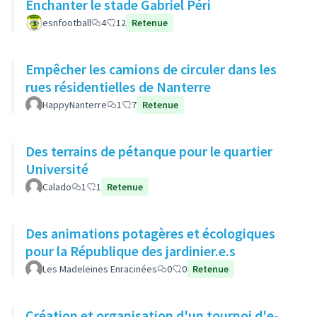
Enchanter le stade Gabriel Péri
esnfootball
4
12
Retenue
Empêcher les camions de circuler dans les
rues résidentielles de Nanterre
HappyNanterre
1
7
Retenue
Des terrains de pétanque pour le quartier
Université
Calado
1
1
Retenue
Des animations potagères et écologiques
pour la République des jardinier.e.s
Les Madeleines Enracinées
0
0
Retenue
Création et organisation d'un tournoi d'e-