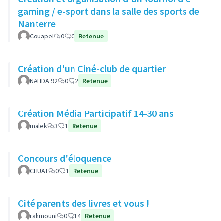
gaming / e-sport dans la salle des sports de
Nanterre
Couapel
0
0
Retenue
Création d'un Ciné-club de quartier
NAHDA 92
0
2
Retenue
Création Média Participatif 14-30 ans
malek
3
1
Retenue
Concours d'éloquence
CHUAT
0
1
Retenue
Cité parents des livres et vous !
rahmouni
0
14
Retenue