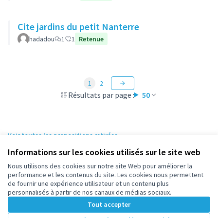
Cite jardins du petit Nanterre
hadadou
1
1
Retenue
1
2
Résultats par page :
50
Voir toutes les propositions retirées
Informations sur les cookies utilisés sur le site web
Nous utilisons des cookies sur notre site Web pour améliorer la
Conditions d'utilisation
performance et les contenus du site. Les cookies nous permettent
Paramètres des cookies
de fournir une expérience utilisateur et un contenu plus
participez.nanterre.fr sur X
participez.nanterre.fr sur Facebook
participez.nanterre.fr sur Instagram
participez.nanterre.fr sur YouTube
participez.nanterre.fr sur GitHub
personnalisés à partir de nos canaux de médias sociaux.
(Lien externe)
(Lien externe)
(Lien externe)
(Lien externe)
(Lien externe)
Tout accepter