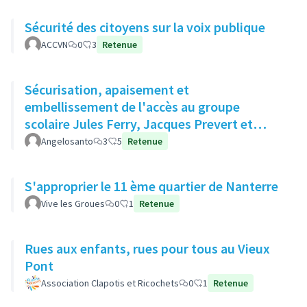
Sécurité des citoyens sur la voix publique
ACCVN
0
3
Retenue
Sécurisation, apaisement et
embellissement de l'accès au groupe
scolaire Jules Ferry, Jacques Prevert et
Moulin des Gibets
Angelosanto
3
5
Retenue
S'approprier le 11 ème quartier de Nanterre
Vive les Groues
0
1
Retenue
Rues aux enfants, rues pour tous au Vieux
Pont
Association Clapotis et Ricochets
0
1
Retenue