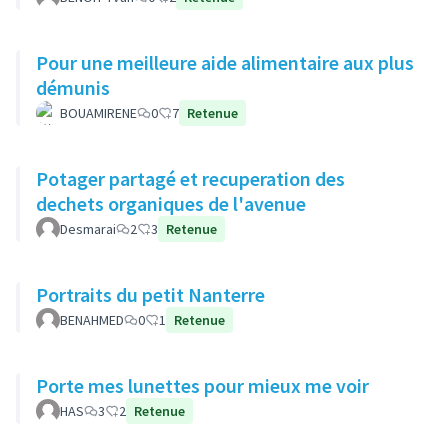
Pour une meilleure aide alimentaire aux plus
démunis
BOUAMIRENE
0
7
Retenue
Potager partagé et recuperation des
dechets organiques de l'avenue
Desmarai
2
3
Retenue
Portraits du petit Nanterre
BENAHMED
0
1
Retenue
Porte mes lunettes pour mieux me voir
HAS
3
2
Retenue