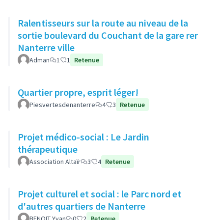
Ralentisseurs sur la route au niveau de la
sortie boulevard du Couchant de la gare rer
Nanterre ville
Adman
1
1
Retenue
Quartier propre, esprit léger!
Piesvertesdenanterre
4
3
Retenue
Projet médico-social : Le Jardin
thérapeutique
Association Altaïr
3
4
Retenue
Projet culturel et social : le Parc nord et
d'autres quartiers de Nanterre
BENOIT Yvan
0
2
Retenue