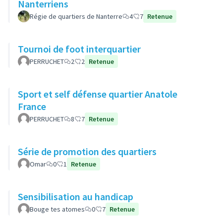
Nanterriens
Régie de quartiers de Nanterre
4
7
Retenue
Tournoi de foot interquartier
PERRUCHET
2
2
Retenue
Sport et self défense quartier Anatole
France
PERRUCHET
8
7
Retenue
Série de promotion des quartiers
Omar
0
1
Retenue
Sensibilisation au handicap
Bouge tes atomes
0
7
Retenue