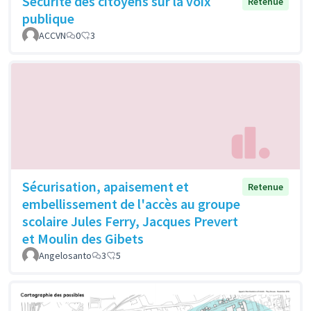
Sécurité des citoyens sur la voix
Retenue
publique
ACCVN
0
3
Sécurisation, apaisement et
Retenue
embellissement de l'accès au groupe
scolaire Jules Ferry, Jacques Prevert
et Moulin des Gibets
Angelosanto
3
5