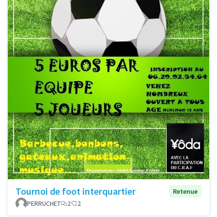
Tournoi de foot interquartier
Retenue
PERRUCHET
2
2