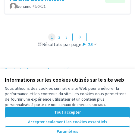
benamor
0
1
1
2
3
Résultats par page :
25
Voir toutes les propositions retirées
Informations sur les cookies utilisés sur le site web
Nous utilisons des cookies sur notre site Web pour améliorer la
Conditions d'utilisation
performance et les contenus du site. Les cookies nous permettent
Paramètres des cookies
de fournir une expérience utilisateur et un contenu plus
participez.nanterre.fr sur X
participez.nanterre.fr sur Facebook
participez.nanterre.fr sur Instagram
participez.nanterre.fr sur YouTube
participez.nanterre.fr sur GitHub
personnalisés à partir de nos canaux de médias sociaux.
(Lien externe)
(Lien externe)
(Lien externe)
(Lien externe)
(Lien externe)
Tout accepter
Accepter seulement les cookies essentiels
Licence Cre
(Lien extern
Paramètres
(Lien externe)
Site réalisé grâce au
logiciel libre Decidim
.