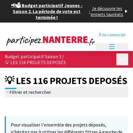
📢🗳️ Budget participatif Jeunes -
Je découvre les
Saison 2. La période de vote est
-
projets lauréats
terminée !
Se connecter
Menu princi
Budget participatif Saison 3
/
Menu p
💡 LES 116 PROJETS DEPOSÉS
💡 LES 116 PROJETS DEPOSÉS
Filtrer et rechercher
Pour visualiser l'ensemble des projets déposés,
n'hésitez pas à utiliser les différents filtres à gauche de