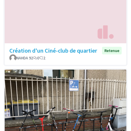
Création d'un Ciné-club de quartier
Retenue
NAHDA 92
0
2