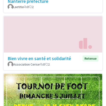
Nanterre préfecture
Laetitia
0
2
Bien vivre en santé et solidarité
Retenue
Association Cerise
0
2