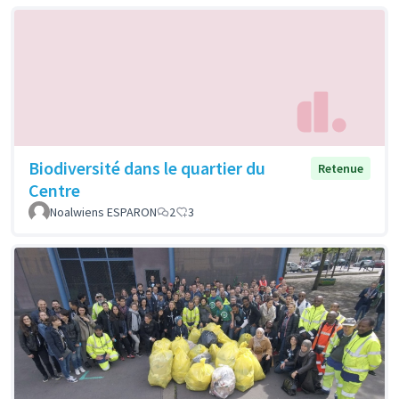
Biodiversité dans le quartier du
Retenue
Centre
Noalwiens ESPARON
2
3