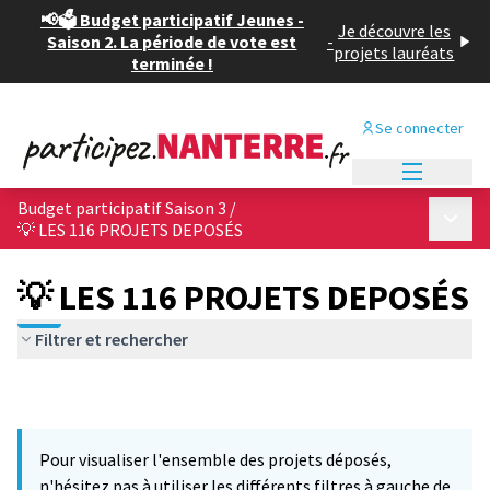
📢🗳️ Budget participatif Jeunes -
Je découvre les
Saison 2. La période de vote est
-
projets lauréats
terminée !
Se connecter
Menu princi
Budget participatif Saison 3
/
Menu p
💡 LES 116 PROJETS DEPOSÉS
💡 LES 116 PROJETS DEPOSÉS
Filtrer et rechercher
Pour visualiser l'ensemble des projets déposés,
n'hésitez pas à utiliser les différents filtres à gauche de