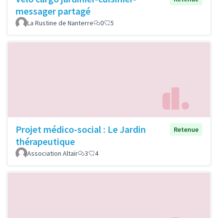
messager partagé
La Rustine de Nanterre
0
5
Projet médico-social : Le Jardin
Retenue
thérapeutique
Association Altaïr
3
4