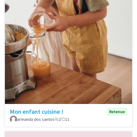
Mon enfant cuisine !
Retenue
armanda dos santos
2
11