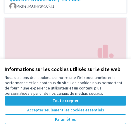
Michel MATHYS
0
1
Informations sur les cookies utilisés sur le site web
A la découverte de nos bienfaitrices
Retenue
les abeilles
Nous utilisons des cookies sur notre site Web pour améliorer la
performance et les contenus du site. Les cookies nous permettent
biodiversité
0
1
de fournir une expérience utilisateur et un contenu plus
personnalisés à partir de nos canaux de médias sociaux.
Tout accepter
Accepter seulement les cookies essentiels
Paramètres