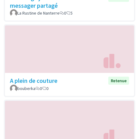
messager partagé
La Rustine de Nanterre
0
5
A plein de couture
Retenue
bouberka
0
0