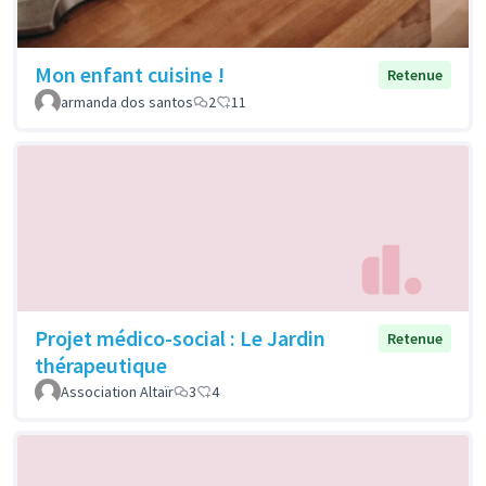
Mon enfant cuisine !
Retenue
armanda dos santos
2
11
Projet médico-social : Le Jardin
Retenue
thérapeutique
Association Altaïr
3
4