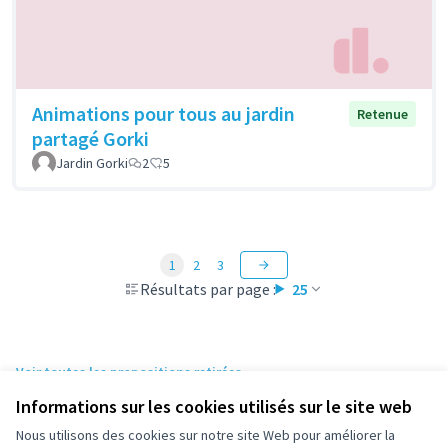
Animations pour tous au jardin
Retenue
partagé Gorki
Jardin Gorki
2
5
1
2
3
Résultats par page :
25
Voir toutes les propositions retirées
Informations sur les cookies utilisés sur le site web
Nous utilisons des cookies sur notre site Web pour améliorer la
Conditions d'utilisation