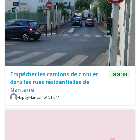
Empêcher les camions de circuler
Retenue
dans les rues résidentielles de
Nanterre
HappyNanterre
1
7