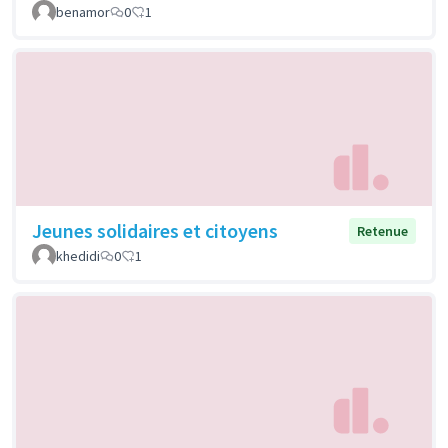
benamor
0
1
Jeunes solidaires et citoyens
Retenue
khedidi
0
1