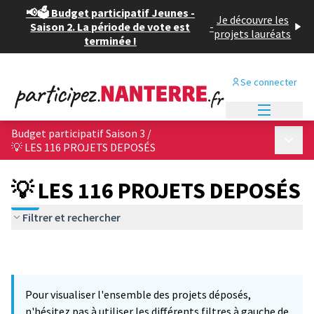
📢🗳️ Budget participatif Jeunes -
Je découvre les
Saison 2. La période de vote est
-
projets lauréats
terminée !
Se connecter
Menu princi
Budget participatif Saison 3
/
Menu p
💡 LES 116 PROJETS DEPOSÉS
💡 LES 116 PROJETS DEPOSÉS
Filtrer et rechercher
Pour visualiser l'ensemble des projets déposés,
n'hésitez pas à utiliser les différents filtres à gauche de