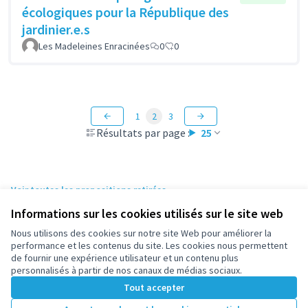
écologiques pour la République des
jardinier.e.s
Les Madeleines Enracinées
0
0
1
2
3
Résultats par page :
25
Voir toutes les propositions retirées
Informations sur les cookies utilisés sur le site web
Nous utilisons des cookies sur notre site Web pour améliorer la
Conditions d'utilisation
performance et les contenus du site. Les cookies nous permettent
Paramètres des cookies
de fournir une expérience utilisateur et un contenu plus
participez.nanterre.fr sur X
participez.nanterre.fr sur Facebook
participez.nanterre.fr sur Instagram
participez.nanterre.fr sur YouTube
participez.nanterre.fr sur GitHub
personnalisés à partir de nos canaux de médias sociaux.
(Lien externe)
(Lien externe)
(Lien externe)
(Lien externe)
(Lien externe)
Tout accepter