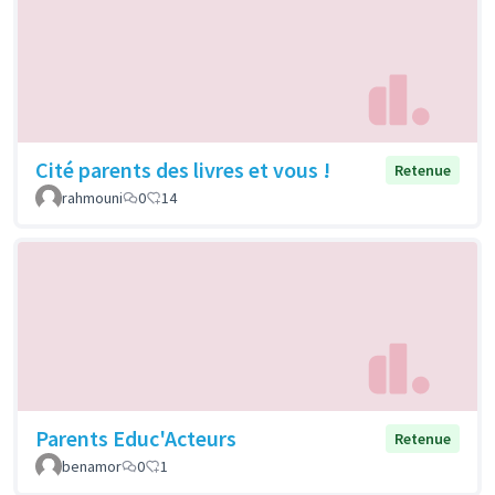
Cité parents des livres et vous !
Retenue
rahmouni
0
14
Parents Educ'Acteurs
Retenue
benamor
0
1