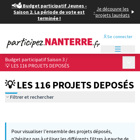
📢🗳️ Budget participatif Jeunes -
Je découvre les
Saison 2. La période de vote est
-
projets lauréats
terminée !
Se connecter
Menu princi
Budget participatif Saison 3
/
Menu p
💡 LES 116 PROJETS DEPOSÉS
💡 LES 116 PROJETS DEPOSÉS
Filtrer et rechercher
Pour visualiser l'ensemble des projets déposés,
n'hésitez pas à utiliser les différents filtres à gauche de