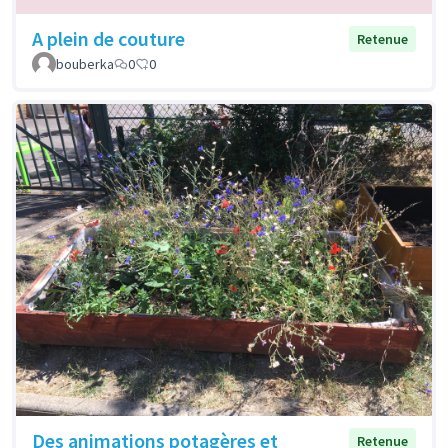
A plein de couture
Retenue
bouberka
0
0
Des animations potagères et
Retenue