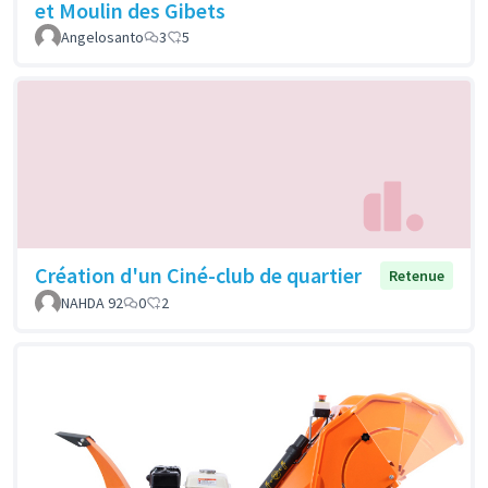
et Moulin des Gibets
Angelosanto
3
5
Création d'un Ciné-club de quartier
Retenue
NAHDA 92
0
2