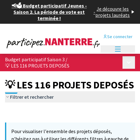
📢🗳️ Budget participatif Jeunes -
Je découvre les
Saison 2. La période de vote est
-
projets lauréats
terminée !
Se connecter
Menu princi
Budget participatif Saison 3
/
Menu p
💡 LES 116 PROJETS DEPOSÉS
💡 LES 116 PROJETS DEPOSÉS
Filtrer et rechercher
Pour visualiser l'ensemble des projets déposés,
n'hésitez pas à utiliser les différents filtres à gauche de