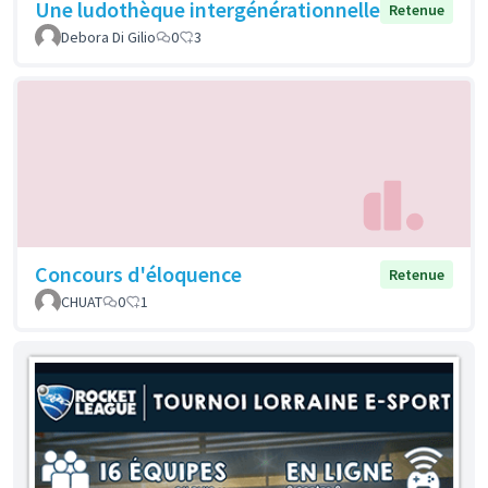
Une ludothèque intergénérationnelle
Retenue
Debora Di Gilio
0
3
Concours d'éloquence
Retenue
CHUAT
0
1