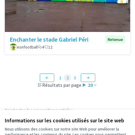
Enchanter le stade Gabriel Péri
Retenue
esnfootball
4
12
1
2
3
Résultats par page :
20
Voir toutes les propositions retirées
Informations sur les cookies utilisés sur le site web
Nous utilisons des cookies sur notre site Web pour améliorer la
Conditions d'utilisation
performance et les contenus du site. Les cookies nous permettent