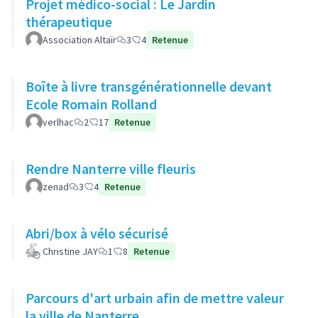
Projet médico-social : Le Jardin
thérapeutique
Association Altaïr
3
4
Retenue
Boîte à livre transgénérationnelle devant
Ecole Romain Rolland
verlhac
2
17
Retenue
Rendre Nanterre ville fleuris
zenad
3
4
Retenue
Abri/box à vélo sécurisé
Christine JAY
1
8
Retenue
Parcours d'art urbain afin de mettre valeur
la ville de Nanterre