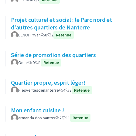
Projet culturel et social : le Parc nord et
d'autres quartiers de Nanterre
BENOIT Yvan
0
2
Retenue
Série de promotion des quartiers
Omar
0
1
Retenue
Quartier propre, esprit léger!
Piesvertesdenanterre
4
3
Retenue
Mon enfant cuisine !
armanda dos santos
2
11
Retenue