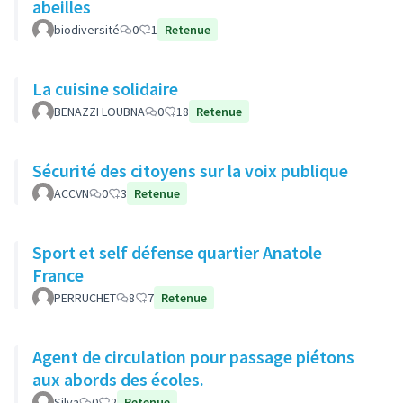
abeilles
biodiversité
0
1
Retenue
La cuisine solidaire
BENAZZI LOUBNA
0
18
Retenue
Sécurité des citoyens sur la voix publique
ACCVN
0
3
Retenue
Sport et self défense quartier Anatole
France
PERRUCHET
8
7
Retenue
Agent de circulation pour passage piétons
aux abords des écoles.
Silva
0
2
Retenue