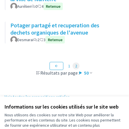
Aurélien
0
4
Retenue
Potager partagé et recuperation des
dechets organiques de l'avenue
Desmarai
2
3
Retenue
1
2
Résultats par page :
50
Voir toutes les propositions retirées
Informations sur les cookies utilisés sur le site web
Nous utilisons des cookies sur notre site Web pour améliorer la
Conditions d'utilisation
performance et les contenus du site. Les cookies nous permettent
Paramètres des cookies
de fournir une expérience utilisateur et un contenu plus
participez.nanterre.fr sur X
participez.nanterre.fr sur Facebook
participez.nanterre.fr sur Instagram
participez.nanterre.fr sur YouTube
participez.nanterre.fr sur GitHub