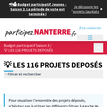
📢🗳️ Budget participatif Jeunes -
Je découvre les
Saison 2. La période de vote est
-
projets lauréats
terminée !
Se connecter
Menu princi
Budget participatif Saison 3
/
Menu p
💡 LES 116 PROJETS DEPOSÉS
💡 LES 116 PROJETS DEPOSÉS
Filtrer et rechercher
Pour visualiser l'ensemble des projets déposés,
n'hésitez pas à utiliser les différents filtres à gauche de