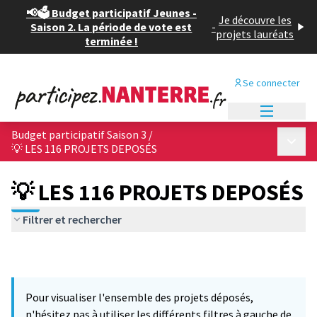
📢🗳️ Budget participatif Jeunes -
Je découvre les
Saison 2. La période de vote est
-
projets lauréats
terminée !
Se connecter
Menu princi
Budget participatif Saison 3
/
Menu p
💡 LES 116 PROJETS DEPOSÉS
💡 LES 116 PROJETS DEPOSÉS
Filtrer et rechercher
Pour visualiser l'ensemble des projets déposés,
n'hésitez pas à utiliser les différents filtres à gauche de