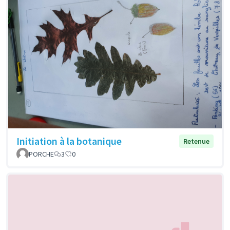
Initiation à la botanique
Retenue
PORCHE
3
0