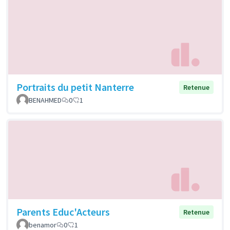
Portraits du petit Nanterre
Retenue
BENAHMED
0
1
Parents Educ'Acteurs
Retenue
benamor
0
1