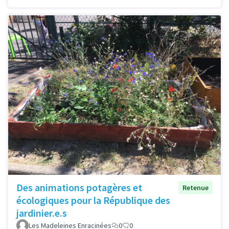
Des animations potagères et
Retenue
écologiques pour la République des
jardinier.e.s
Les Madeleines Enracinées
0
0