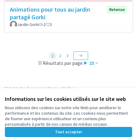
Animations pour tous au jardin
Retenue
partagé Gorki
Jardin Gorki
2
5
1
2
3
Résultats par page :
25
Voir toutes les propositions retirées
Informations sur les cookies utilisés sur le site web
Nous utilisons des cookies sur notre site Web pour améliorer la
Conditions d'utilisation
performance et les contenus du site. Les cookies nous permettent
Paramètres des cookies
de fournir une expérience utilisateur et un contenu plus
participez.nanterre.fr sur X
participez.nanterre.fr sur Facebook
participez.nanterre.fr sur Instagram
participez.nanterre.fr sur YouTube
participez.nanterre.fr sur GitHub
personnalisés à partir de nos canaux de médias sociaux.
(Lien externe)
(Lien externe)
(Lien externe)
(Lien externe)
(Lien externe)
Tout accepter