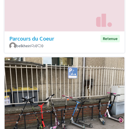
Parcours du Coeur
Retenue
belkheiri
0
0