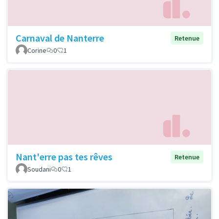
Carnaval de Nanterre
Retenue
Corine
0
1
Nant'erre pas tes rêves
Retenue
Soudani
0
1