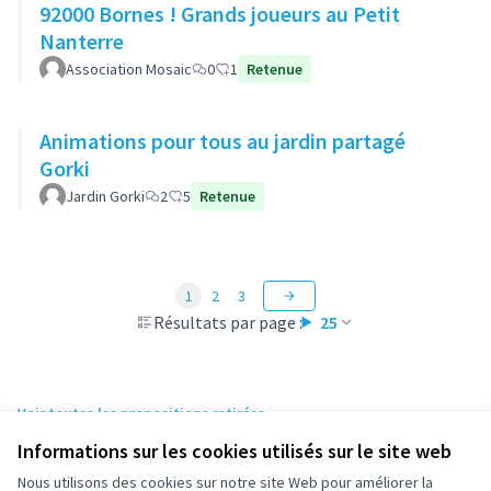
92000 Bornes ! Grands joueurs au Petit
Nanterre
Association Mosaic
0
1
Retenue
Animations pour tous au jardin partagé
Gorki
Jardin Gorki
2
5
Retenue
1
2
3
Résultats par page :
25
Voir toutes les propositions retirées
Informations sur les cookies utilisés sur le site web
Nous utilisons des cookies sur notre site Web pour améliorer la
Conditions d'utilisation