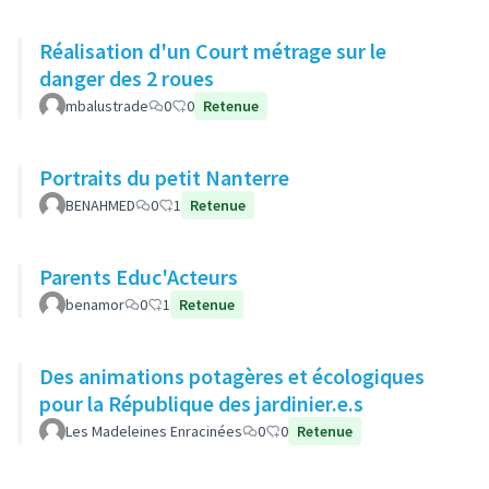
Réalisation d'un Court métrage sur le
danger des 2 roues
mbalustrade
0
0
Retenue
Portraits du petit Nanterre
BENAHMED
0
1
Retenue
Parents Educ'Acteurs
benamor
0
1
Retenue
Des animations potagères et écologiques
pour la République des jardinier.e.s
Les Madeleines Enracinées
0
0
Retenue