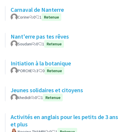
Carnaval de Nanterre
Corine
0
1
Retenue
Nant'erre pas tes rêves
Soudani
0
1
Retenue
Initiation à la botanique
PORCHE
3
0
Retenue
Jeunes solidaires et citoyens
khedidi
0
1
Retenue
Activités en anglais pour les petits de 3 ans
et plus
Nesrine THAMRI
0
1
Retenue