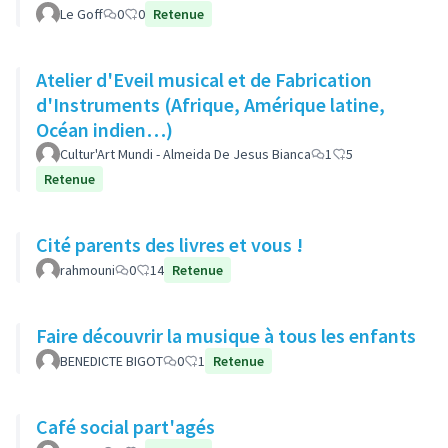
Le Goff
0
0
Retenue
Atelier d'Eveil musical et de Fabrication
d'Instruments (Afrique, Amérique latine,
Océan indien…)
Cultur'Art Mundi - Almeida De Jesus Bianca
1
5
Retenue
Cité parents des livres et vous !
rahmouni
0
14
Retenue
Faire découvrir la musique à tous les enfants
BENEDICTE BIGOT
0
1
Retenue
Café social part'agés