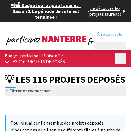
📢🗳️ Budget participatif Jeunes -
Je découvre les
Saison 2. La période de vote est
-
projets lauréats
terminée !
Se connecter
Menu princi
Budget participatif Saison 3
/
Menu p
💡 LES 116 PROJETS DEPOSÉS
💡 LES 116 PROJETS DEPOSÉS
Filtrer et rechercher
Pour visualiser l'ensemble des projets déposés,
n'hésitez pas à utiliser les différents filtres à gauche de