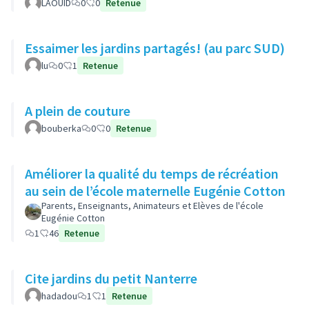
LAOUID
0
0
Retenue
Essaimer les jardins partagés! (au parc SUD)
lu
0
1
Retenue
A plein de couture
bouberka
0
0
Retenue
Améliorer la qualité du temps de récréation
au sein de l’école maternelle Eugénie Cotton
Parents, Enseignants, Animateurs et Elèves de l'école
Eugénie Cotton
1
46
Retenue
Cite jardins du petit Nanterre
hadadou
1
1
Retenue