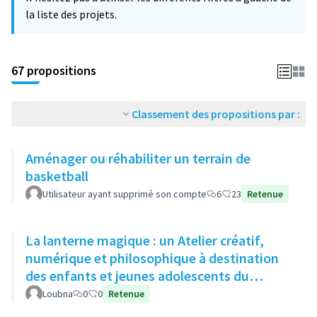
la liste des projets.
67 propositions
Classement des propositions par :
Aménager ou réhabiliter un terrain de
basketball
Utilisateur ayant supprimé son compte
6
23
Retenue
La lanterne magique : un Atelier créatif,
numérique et philosophique à destination
des enfants et jeunes adolescents du
quartier
Loubna
0
0
Retenue