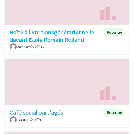
Boîte à livre transgénérationnelle
Retenue
devant Ecole Romain Rolland
verlhac
2
17
Café social part'agés
Retenue
LAOUID
0
0