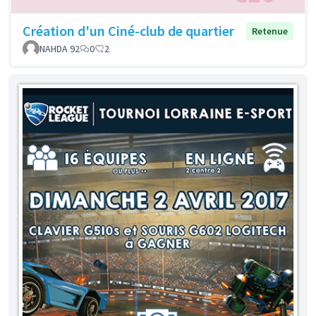
Création d'un Ciné-club de quartier
Retenue
NAHDA 92
0
2