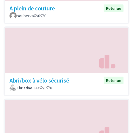
A plein de couture
Retenue
bouberka
0
0
Abri/box à vélo sécurisé
Retenue
Christine JAY
1
8