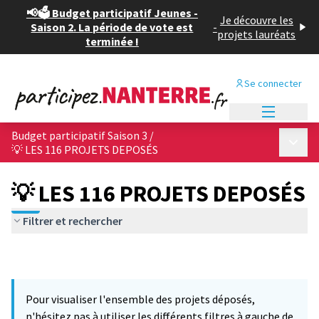
📢🗳️ Budget participatif Jeunes -
Je découvre les
Saison 2. La période de vote est
-
projets lauréats
terminée !
Se connecter
Menu princi
Budget participatif Saison 3
/
Menu p
💡 LES 116 PROJETS DEPOSÉS
💡 LES 116 PROJETS DEPOSÉS
Filtrer et rechercher
Pour visualiser l'ensemble des projets déposés,
n'hésitez pas à utiliser les différents filtres à gauche de