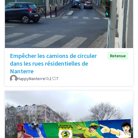
Empêcher les camions de circuler
Retenue
dans les rues résidentielles de
Nanterre
HappyNanterre
1
7