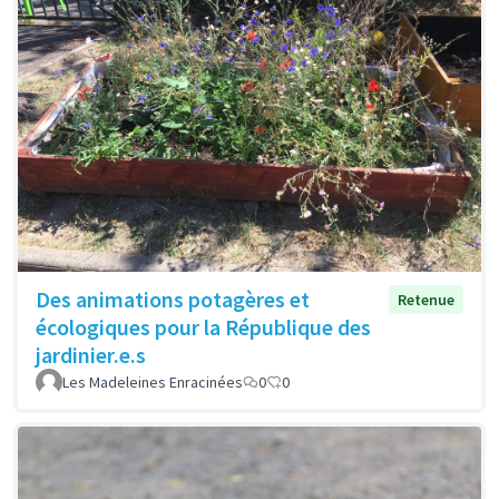
Des animations potagères et
Retenue
écologiques pour la République des
jardinier.e.s
Les Madeleines Enracinées
0
0