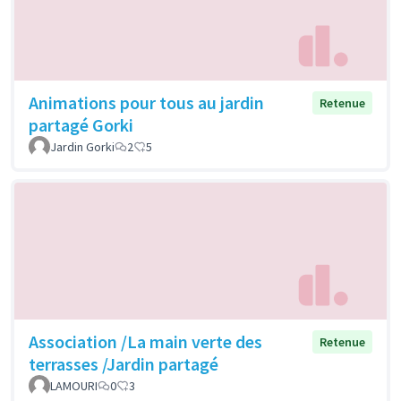
Animations pour tous au jardin
Retenue
partagé Gorki
Jardin Gorki
2
5
Association /La main verte des
Retenue
terrasses /Jardin partagé
LAMOURI
0
3