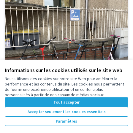
Informations sur les cookies utilisés sur le site web
Nous utilisons des cookies sur notre site Web pour améliorer la
performance et les contenus du site. Les cookies nous permettent
de fournir une expérience utilisateur et un contenu plus
personnalisés à partir de nos canaux de médias sociaux.
Parking à trottinettes pour l’école le
Retenue
Tout accepter
Moulin des Gibets / à étendre à toute
Accepter seulement les cookies essentiels
la Ville
FCPE École maternelle du Moulin des Gibets
0
2
Paramètres