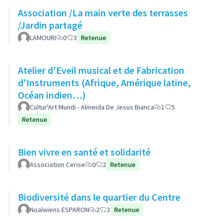
Association /La main verte des terrasses
/Jardin partagé
LAMOURI
0
3
Retenue
Atelier d'Eveil musical et de Fabrication
d'Instruments (Afrique, Amérique latine,
Océan indien…)
Cultur'Art Mundi - Almeida De Jesus Bianca
1
5
Retenue
Bien vivre en santé et solidarité
Association Cerise
0
2
Retenue
Biodiversité dans le quartier du Centre
Noalwiens ESPARON
2
3
Retenue