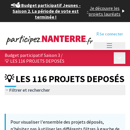
📢🗳️ Budget participatif Jeunes -
Je découvre les
Saison 2. La période de vote est
-
projets lauréats
terminée !
Se connecter
Menu princi
Budget participatif Saison 3
/
Menu p
💡 LES 116 PROJETS DEPOSÉS
💡 LES 116 PROJETS DEPOSÉS
Filtrer et rechercher
Pour visualiser l'ensemble des projets déposés,
n'hésitez pas à utiliser les différents filtres à gauche de