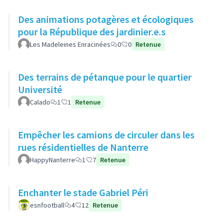
Des animations potagères et écologiques
pour la République des jardinier.e.s
Les Madeleines Enracinées
0
0
Retenue
Des terrains de pétanque pour le quartier
Université
Calado
1
1
Retenue
Empêcher les camions de circuler dans les
rues résidentielles de Nanterre
HappyNanterre
1
7
Retenue
Enchanter le stade Gabriel Péri
esnfootball
4
12
Retenue