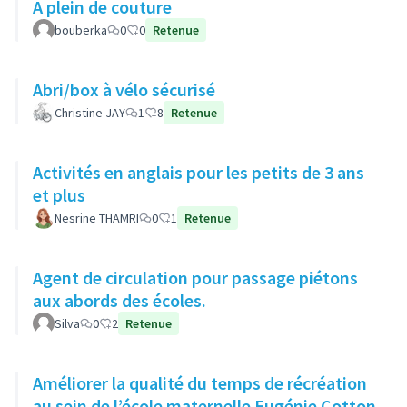
A plein de couture
bouberka
0
0
Retenue
Abri/box à vélo sécurisé
Christine JAY
1
8
Retenue
Activités en anglais pour les petits de 3 ans
et plus
Nesrine THAMRI
0
1
Retenue
Agent de circulation pour passage piétons
aux abords des écoles.
Silva
0
2
Retenue
Améliorer la qualité du temps de récréation
au sein de l’école maternelle Eugénie Cotton