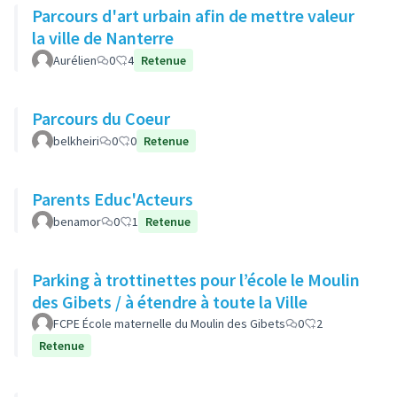
Parcours d'art urbain afin de mettre valeur
la ville de Nanterre
Aurélien
0
4
Retenue
Parcours du Coeur
belkheiri
0
0
Retenue
Parents Educ'Acteurs
benamor
0
1
Retenue
Parking à trottinettes pour l’école le Moulin
des Gibets / à étendre à toute la Ville
FCPE École maternelle du Moulin des Gibets
0
2
Retenue