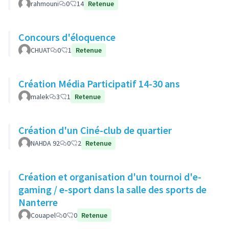
rahmouni
0
14
Retenue
Concours d'éloquence
CHUAT
0
1
Retenue
Création Média Participatif 14-30 ans
malek
3
1
Retenue
Création d'un Ciné-club de quartier
NAHDA 92
0
2
Retenue
Création et organisation d'un tournoi d'e-
gaming / e-sport dans la salle des sports de
Nanterre
Couapel
0
0
Retenue