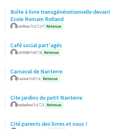
Boîte à livre transgénérationnelle devant
Ecole Romain Rolland
verlhac
2
17
Retenue
Café social part'agés
LAOUID
0
0
Retenue
Carnaval de Nanterre
Corine
0
1
Retenue
Cite jardins du petit Nanterre
hadadou
1
1
Retenue
Cité parents des livres et vous !