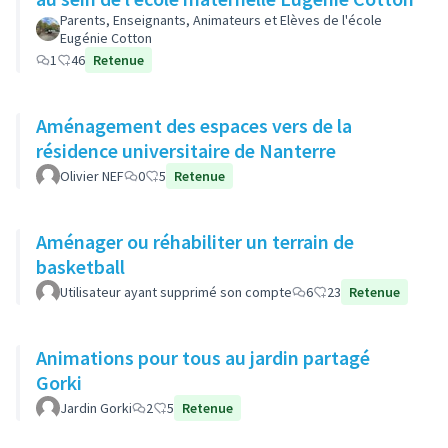
Parents, Enseignants, Animateurs et Elèves de l'école
Eugénie Cotton
1
46
Retenue
Aménagement des espaces vers de la
résidence universitaire de Nanterre
Olivier NEF
0
5
Retenue
Aménager ou réhabiliter un terrain de
basketball
Utilisateur ayant supprimé son compte
6
23
Retenue
Animations pour tous au jardin partagé
Gorki
Jardin Gorki
2
5
Retenue