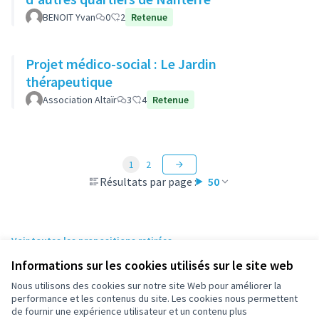
BENOIT Yvan
0
2
Retenue
Projet médico-social : Le Jardin
thérapeutique
Association Altaïr
3
4
Retenue
1
2
Résultats par page :
50
Voir toutes les propositions retirées
Informations sur les cookies utilisés sur le site web
Nous utilisons des cookies sur notre site Web pour améliorer la
Conditions d'utilisation
performance et les contenus du site. Les cookies nous permettent
Paramètres des cookies
de fournir une expérience utilisateur et un contenu plus
participez.nanterre.fr sur X
participez.nanterre.fr sur Facebook
participez.nanterre.fr sur Instagram
participez.nanterre.fr sur YouTube
participez.nanterre.fr sur GitHub