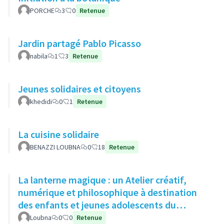
PORCHE
3
0
Retenue
Jardin partagé Pablo Picasso
nabila
1
3
Retenue
Jeunes solidaires et citoyens
khedidi
0
1
Retenue
La cuisine solidaire
BENAZZI LOUBNA
0
18
Retenue
La lanterne magique : un Atelier créatif,
numérique et philosophique à destination
des enfants et jeunes adolescents du
quartier
Loubna
0
0
Retenue