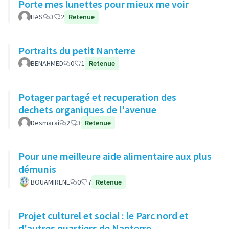
Porte mes lunettes pour mieux me voir
HAS
3
2
Retenue
Portraits du petit Nanterre
BENAHMED
0
1
Retenue
Potager partagé et recuperation des
dechets organiques de l'avenue
Desmarai
2
3
Retenue
Pour une meilleure aide alimentaire aux plus
démunis
BOUAMIRENE
0
7
Retenue
Projet culturel et social : le Parc nord et
d'autres quartiers de Nanterre