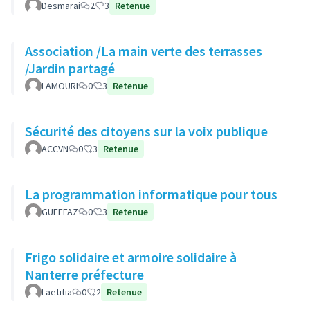
Desmarai
2
3
Retenue
Association /La main verte des terrasses
/Jardin partagé
LAMOURI
0
3
Retenue
Sécurité des citoyens sur la voix publique
ACCVN
0
3
Retenue
La programmation informatique pour tous
GUEFFAZ
0
3
Retenue
Frigo solidaire et armoire solidaire à
Nanterre préfecture
Laetitia
0
2
Retenue