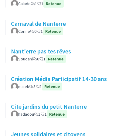
Calado
1
1
Retenue
Carnaval de Nanterre
Corine
0
1
Retenue
Nant'erre pas tes rêves
Soudani
0
1
Retenue
Création Média Participatif 14-30 ans
malek
3
1
Retenue
Cite jardins du petit Nanterre
hadadou
1
1
Retenue
Jeunes solidaires et citoyens