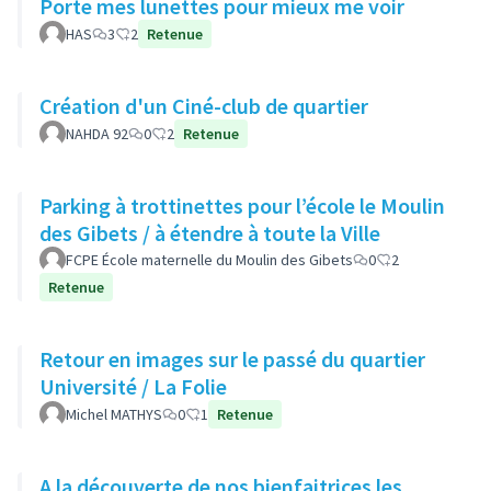
Porte mes lunettes pour mieux me voir
HAS
3
2
Retenue
Création d'un Ciné-club de quartier
NAHDA 92
0
2
Retenue
Parking à trottinettes pour l’école le Moulin
des Gibets / à étendre à toute la Ville
FCPE École maternelle du Moulin des Gibets
0
2
Retenue
Retour en images sur le passé du quartier
Université / La Folie
Michel MATHYS
0
1
Retenue
A la découverte de nos bienfaitrices les