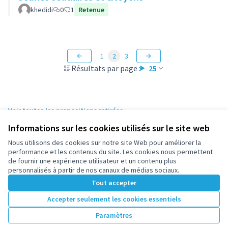
khedidi
0
1
Retenue
1
2
3
Résultats par page :
25
Voir toutes les propositions retirées
Informations sur les cookies utilisés sur le site web
Nous utilisons des cookies sur notre site Web pour améliorer la
Conditions d'utilisation
performance et les contenus du site. Les cookies nous permettent
Paramètres des cookies
de fournir une expérience utilisateur et un contenu plus
participez.nanterre.fr sur X
participez.nanterre.fr sur Facebook
participez.nanterre.fr sur Instagram
participez.nanterre.fr sur YouTube
participez.nanterre.fr sur GitHub
personnalisés à partir de nos canaux de médias sociaux.
(Lien externe)
(Lien externe)
(Lien externe)
(Lien externe)
(Lien externe)
Tout accepter
Accepter seulement les cookies essentiels
Licence Cre
(Lien extern
Paramètres
(Lien externe)
Site réalisé grâce au
logiciel libre Decidim
.
(Lien externe)