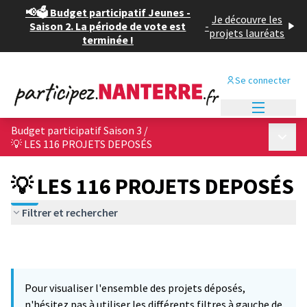
📢🗳️ Budget participatif Jeunes -
Je découvre les
Saison 2. La période de vote est
-
projets lauréats
terminée !
Se connecter
Menu princi
Budget participatif Saison 3
/
Menu p
💡 LES 116 PROJETS DEPOSÉS
💡 LES 116 PROJETS DEPOSÉS
Filtrer et rechercher
Pour visualiser l'ensemble des projets déposés,
n'hésitez pas à utiliser les différents filtres à gauche de