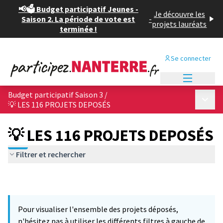
📢🗳️ Budget participatif Jeunes -
Je découvre les
Saison 2. La période de vote est
-
projets lauréats
terminée !
Se connecter
Menu princi
Budget participatif Saison 3
/
Menu p
💡 LES 116 PROJETS DEPOSÉS
💡 LES 116 PROJETS DEPOSÉS
Filtrer et rechercher
Pour visualiser l'ensemble des projets déposés,
n'hésitez pas à utiliser les différents filtres à gauche de