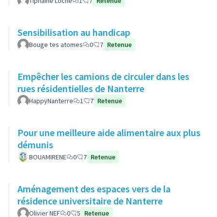
Tiphaine Loche
1
7
Retenue
Sensibilisation au handicap
Bouge tes atomes
0
7
Retenue
Empêcher les camions de circuler dans les
rues résidentielles de Nanterre
HappyNanterre
1
7
Retenue
Pour une meilleure aide alimentaire aux plus
démunis
BOUAMIRENE
0
7
Retenue
Aménagement des espaces vers de la
résidence universitaire de Nanterre
Olivier NEF
0
5
Retenue