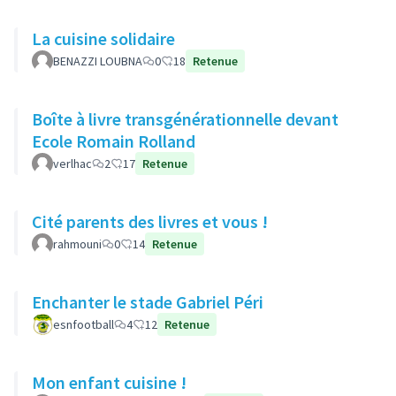
La cuisine solidaire
BENAZZI LOUBNA
0
18
Retenue
Boîte à livre transgénérationnelle devant
Ecole Romain Rolland
verlhac
2
17
Retenue
Cité parents des livres et vous !
rahmouni
0
14
Retenue
Enchanter le stade Gabriel Péri
esnfootball
4
12
Retenue
Mon enfant cuisine !