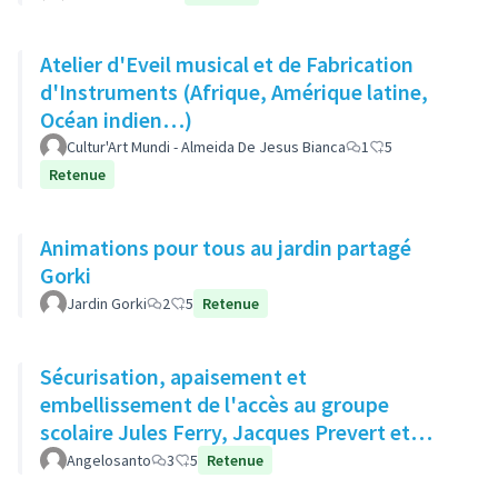
Atelier d'Eveil musical et de Fabrication
d'Instruments (Afrique, Amérique latine,
Océan indien…)
Cultur'Art Mundi - Almeida De Jesus Bianca
1
5
Retenue
Animations pour tous au jardin partagé
Gorki
Jardin Gorki
2
5
Retenue
Sécurisation, apaisement et
embellissement de l'accès au groupe
scolaire Jules Ferry, Jacques Prevert et
Moulin des Gibets
Angelosanto
3
5
Retenue