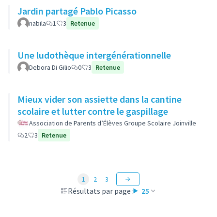
Jardin partagé Pablo Picasso
nabila
1
3
Retenue
Une ludothèque intergénérationnelle
Debora Di Gilio
0
3
Retenue
Mieux vider son assiette dans la cantine
scolaire et lutter contre le gaspillage
Association de Parents d’Élèves Groupe Scolaire Joinville
2
3
Retenue
1
2
3
Résultats par page :
25