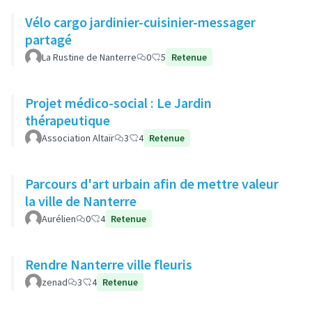
Vélo cargo jardinier-cuisinier-messager
partagé
La Rustine de Nanterre
0
5
Retenue
Projet médico-social : Le Jardin
thérapeutique
Association Altaïr
3
4
Retenue
Parcours d'art urbain afin de mettre valeur
la ville de Nanterre
Aurélien
0
4
Retenue
Rendre Nanterre ville fleuris
zenad
3
4
Retenue