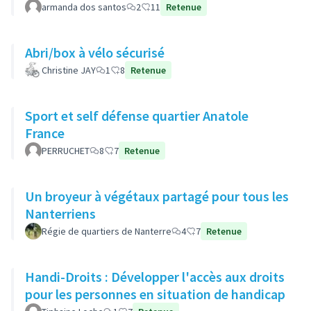
armanda dos santos
2
11
Retenue
Abri/box à vélo sécurisé
Christine JAY
1
8
Retenue
Sport et self défense quartier Anatole
France
PERRUCHET
8
7
Retenue
Un broyeur à végétaux partagé pour tous les
Nanterriens
Régie de quartiers de Nanterre
4
7
Retenue
Handi-Droits : Développer l'accès aux droits
pour les personnes en situation de handicap