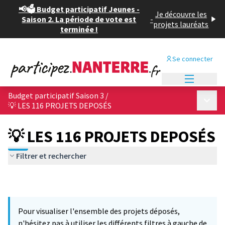
📢🗳️ Budget participatif Jeunes -
Je découvre les
Saison 2. La période de vote est
-
projets lauréats
terminée !
Se connecter
Menu princi
Budget participatif Saison 3
/
Menu p
💡 LES 116 PROJETS DEPOSÉS
💡 LES 116 PROJETS DEPOSÉS
Filtrer et rechercher
Pour visualiser l'ensemble des projets déposés,
n'hésitez pas à utiliser les différents filtres à gauche de