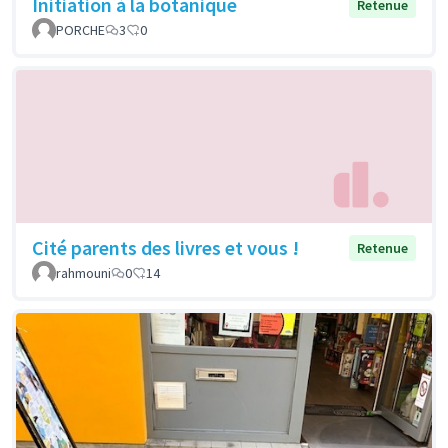
Initiation à la botanique
Retenue
PORCHE
3
0
Cité parents des livres et vous !
Retenue
rahmouni
0
14