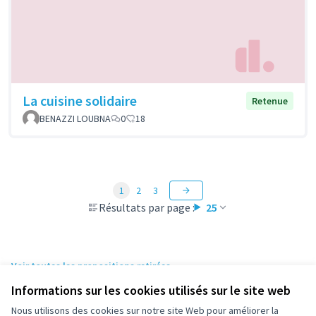
La cuisine solidaire
Retenue
BENAZZI LOUBNA
0
18
1
2
3
Résultats par page :
25
Voir toutes les propositions retirées
Informations sur les cookies utilisés sur le site web
Nous utilisons des cookies sur notre site Web pour améliorer la
Conditions d'utilisation