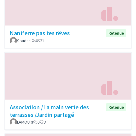
Nant'erre pas tes rêves
Retenue
Soudani
0
1
Association /La main verte des
Retenue
terrasses /Jardin partagé
LAMOURI
0
3