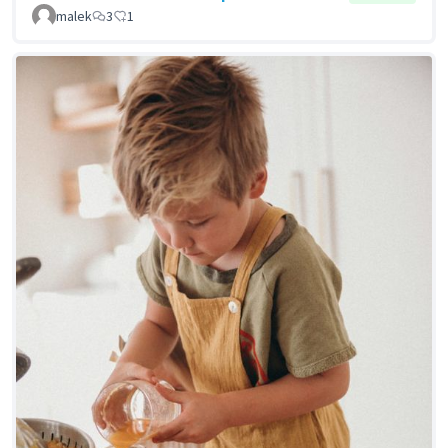
malek
3
1