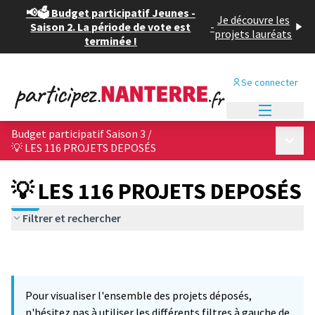
📢🗳️ Budget participatif Jeunes -
Je découvre les
Saison 2. La période de vote est
-
projets lauréats
terminée !
Se connecter
Menu princi
Budget participatif Saison 3
/
Menu p
💡 LES 116 PROJETS DEPOSÉS
💡 LES 116 PROJETS DEPOSÉS
Filtrer et rechercher
Pour visualiser l'ensemble des projets déposés,
n'hésitez pas à utiliser les différents filtres à gauche de