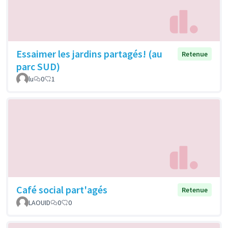
Essaimer les jardins partagés! (au
Retenue
parc SUD)
lu
0
1
Café social part'agés
Retenue
LAOUID
0
0