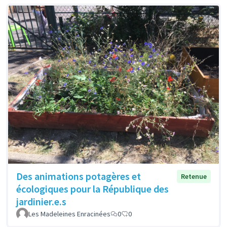
Des animations potagères et
Retenue
écologiques pour la République des
jardinier.e.s
Les Madeleines Enracinées
0
0