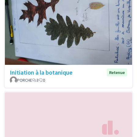
Initiation à la botanique
Retenue
PORCHE
3
0