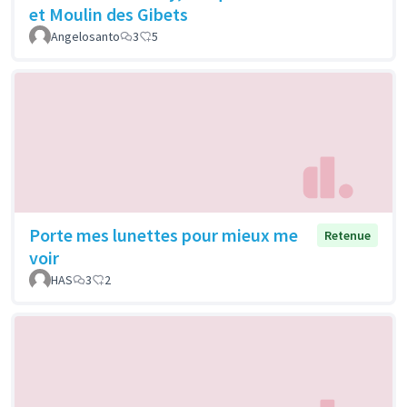
et Moulin des Gibets
Angelosanto
3
5
Porte mes lunettes pour mieux me
Retenue
voir
HAS
3
2