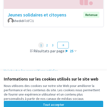
Jeunes solidaires et citoyens
Retenue
khedidi
0
1
1
2
3
Résultats par page :
25
Voir toutes les propositions retirées
Informations sur les cookies utilisés sur le site web
Nous utilisons des cookies sur notre site Web pour améliorer la
Conditions d'utilisation
performance et les contenus du site. Les cookies nous permettent
Paramètres des cookies
de fournir une expérience utilisateur et un contenu plus
participez.nanterre.fr sur X
participez.nanterre.fr sur Facebook
participez.nanterre.fr sur Instagram
participez.nanterre.fr sur YouTube
participez.nanterre.fr sur GitHub
personnalisés à partir de nos canaux de médias sociaux.
(Lien externe)
(Lien externe)
(Lien externe)
(Lien externe)
(Lien externe)
Tout accepter