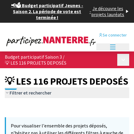
📢🗳️ Budget participatif Jeunes -
Je découvre les
Saison 2. La période de vote est
-
projets lauréats
terminée !
Se connecter
Menu princi
Budget participatif Saison 3
/
Menu p
💡 LES 116 PROJETS DEPOSÉS
💡 LES 116 PROJETS DEPOSÉS
Filtrer et rechercher
Pour visualiser l'ensemble des projets déposés,
n'hésitez pas à utiliser les différents filtres à gauche de