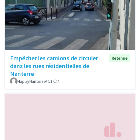
Empêcher les camions de circuler
Retenue
dans les rues résidentielles de
Nanterre
HappyNanterre
1
7