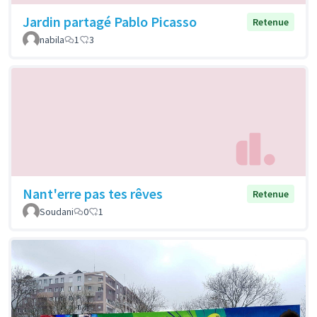
Jardin partagé Pablo Picasso
Retenue
nabila
1
3
Nant'erre pas tes rêves
Retenue
Soudani
0
1