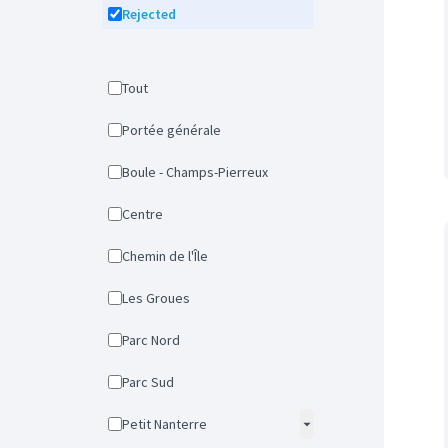
Rejected
Tout
Portée générale
Boule - Champs-Pierreux
Centre
Chemin de l'Île
Les Groues
Parc Nord
Parc Sud
Petit Nanterre