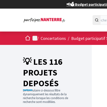
📢🗳️ Budget participati
Accueil
Menu principal
/
Concertations
/
Budget participatif 
💡 LES 116
PROJETS
DEPOSÉS
Le formulaire ci-dessous filtre
dynamiquement les résultats de la
recherche lorsque les conditions de
recherche sont modifiées.