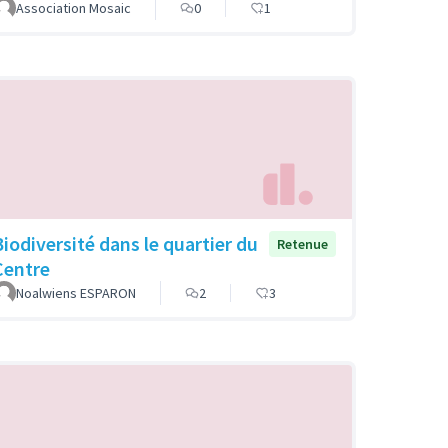
Association Mosaic
0
1
Biodiversité dans le quartier du
Retenue
Centre
Noalwiens ESPARON
2
3