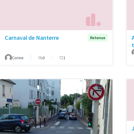
Carnaval de Nanterre
Retenue
Corine
0
1