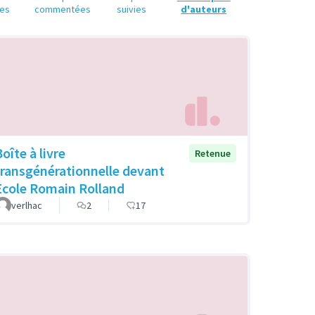
es
commentées
suivies
d'auteurs
oîte à livre
Retenue
transgénérationnelle devant
Ecole Romain Rolland
verlhac
2
17