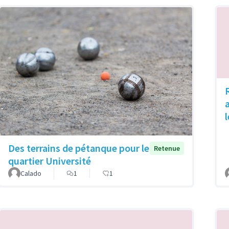
Des terrains de pétanque pour le
Retenue
quartier Université
Calado
1
1