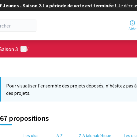
f Jeunes - Saison 2. La période de vote est terminée !
-
Je découv
Aide
Menu utilisateur
Saison 3
/
Pour visualiser l'ensemble des projets déposés, n'hésitez pas à ut
des projets.
67 propositions
Les plus
A-Z
Z-A (alphabétique
Les pl