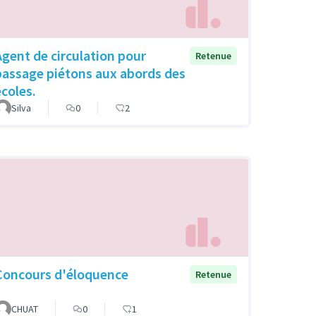
Agent de circulation pour
Retenue
passage piétons aux abords des
écoles.
Silva
0
2
Concours d'éloquence
Retenue
CHUAT
0
1