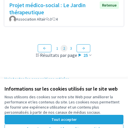
Projet médico-social : Le Jardin
Retenue
thérapeutique
Association Altaïr
3
4
1
2
3
Résultats par page :
25
Voir toutes les propositions retirées
Informations sur les cookies utilisés sur le site web
Nous utilisons des cookies sur notre site Web pour améliorer la
Conditions d'utilisation
performance et les contenus du site. Les cookies nous permettent
Paramètres des cookies
de fournir une expérience utilisateur et un contenu plus
participez.nanterre.fr sur X
participez.nanterre.fr sur Facebook
participez.nanterre.fr sur Instagram
participez.nanterre.fr sur YouTube
participez.nanterre.fr sur GitHub
personnalisés à partir de nos canaux de médias sociaux.
(Lien externe)
(Lien externe)
(Lien externe)
(Lien externe)
(Lien externe)
Tout accepter