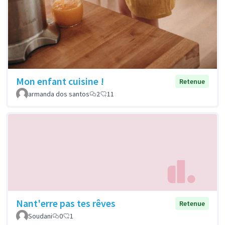
Mon enfant cuisine !
Retenue
armanda dos santos
2
11
Nant'erre pas tes rêves
Retenue
Soudani
0
1