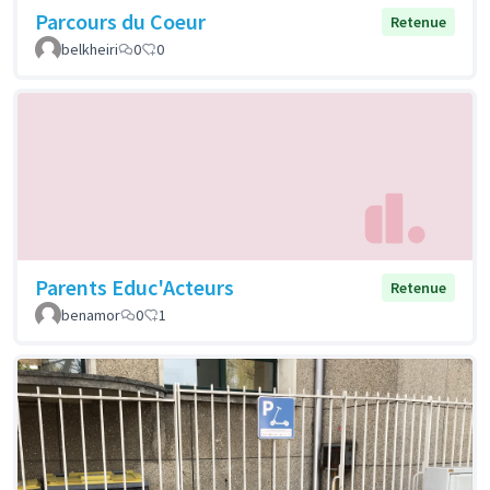
Parcours du Coeur
Retenue
belkheiri
0
0
Parents Educ'Acteurs
Retenue
benamor
0
1