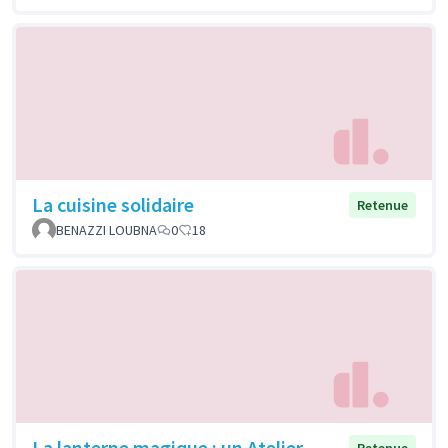
La cuisine solidaire
Retenue
BENAZZI LOUBNA
0
18
La lanterne magique : un Atelier