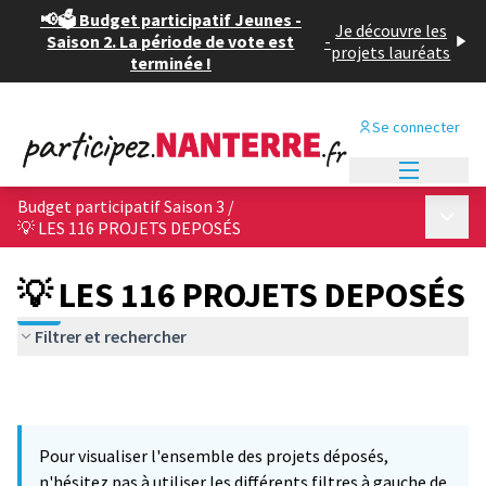
📢🗳️ Budget participatif Jeunes -
Je découvre les
Saison 2. La période de vote est
-
projets lauréats
terminée !
Se connecter
Menu princi
Budget participatif Saison 3
/
Menu p
💡 LES 116 PROJETS DEPOSÉS
💡 LES 116 PROJETS DEPOSÉS
Filtrer et rechercher
Pour visualiser l'ensemble des projets déposés,
n'hésitez pas à utiliser les différents filtres à gauche de