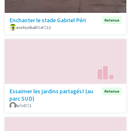
Enchanter le stade Gabriel Péri
Retenue
esnfootball
4
12
Essaimer les jardins partagés! (au
Retenue
parc SUD)
lu
0
1