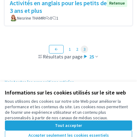
Activités en anglais pour les petits de
Retenue
3 ans et plus
Nesrine THAMRI
0
1
1
2
3
Résultats par page :
25
Voir toutes les propositions retirées
Informations sur les cookies utilisés sur le site web
Nous utilisons des cookies sur notre site Web pour améliorer la
Conditions d'utilisation
performance et les contenus du site. Les cookies nous permettent
Paramètres des cookies
de fournir une expérience utilisateur et un contenu plus
participez.nanterre.fr sur X
participez.nanterre.fr sur Facebook
participez.nanterre.fr sur Instagram
participez.nanterre.fr sur YouTube
participez.nanterre.fr sur GitHub
personnalisés à partir de nos canaux de médias sociaux.
(Lien externe)
(Lien externe)
(Lien externe)
(Lien externe)
(Lien externe)
Tout accepter
Accepter seulement les cookies essentiels