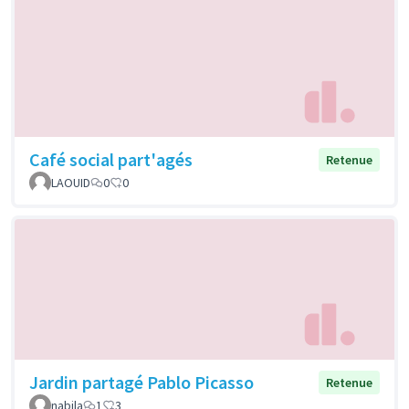
Café social part'agés
Retenue
LAOUID
0
0
Jardin partagé Pablo Picasso
Retenue
nabila
1
3