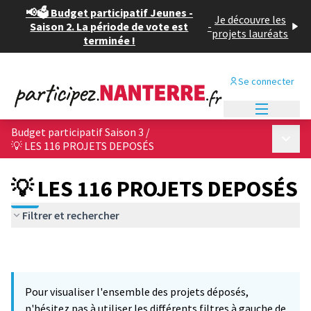
📢🗳️ Budget participatif Jeunes -
Je découvre les
Saison 2. La période de vote est
-
projets lauréats
terminée !
Se connecter
Menu princi
Budget participatif Saison 3
/
Menu p
💡 LES 116 PROJETS DEPOSÉS
💡 LES 116 PROJETS DEPOSÉS
Filtrer et rechercher
Pour visualiser l'ensemble des projets déposés,
n'hésitez pas à utiliser les différents filtres à gauche de