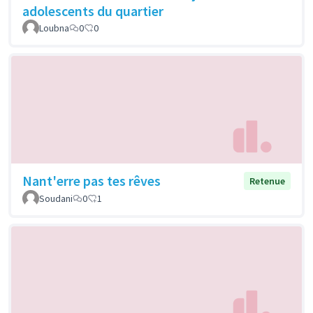
adolescents du quartier
Loubna
0
0
Nant'erre pas tes rêves
Retenue
Soudani
0
1