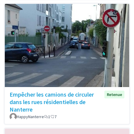
Empêcher les camions de circuler
Retenue
dans les rues résidentielles de
Nanterre
HappyNanterre
1
7