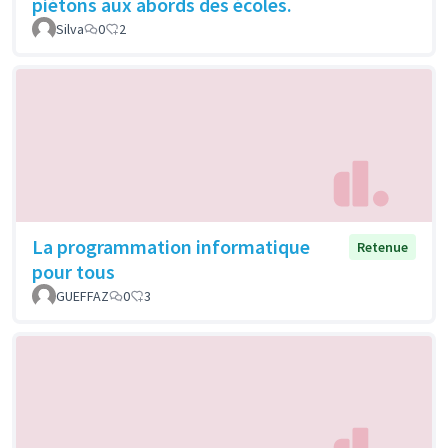
piétons aux abords des écoles.
Silva
0
2
La programmation informatique
Retenue
pour tous
GUEFFAZ
0
3