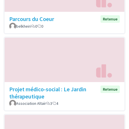
Parcours du Coeur
Retenue
belkheiri
0
0
Projet médico-social : Le Jardin
Retenue
thérapeutique
Association Altaïr
3
4