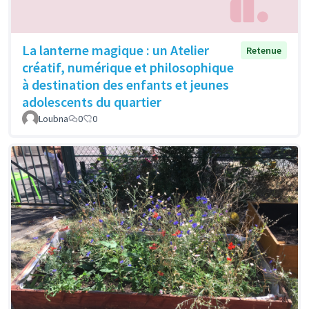
La lanterne magique : un Atelier
Retenue
créatif, numérique et philosophique
à destination des enfants et jeunes
adolescents du quartier
Loubna
0
0