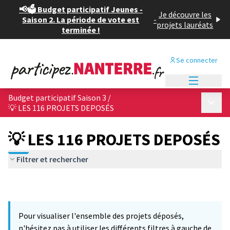
📢🗳️ Budget participatif Jeunes -
Je découvre les
Saison 2. La période de vote est
-
projets lauréats
terminée !
Se connecter
Menu princi
Budget participatif Saison 3
/
Menu p
💡 LES 116 PROJETS DEPOSÉS
💡 LES 116 PROJETS DEPOSÉS
Filtrer et rechercher
Pour visualiser l'ensemble des projets déposés,
n'hésitez pas à utiliser les différents filtres à gauche de