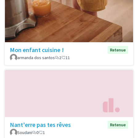
Mon enfant cuisine !
Retenue
armanda dos santos
2
11
Nant'erre pas tes rêves
Retenue
Soudani
0
1