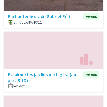
Enchanter le stade Gabriel Péri
Retenue
esnfootball
4
12
Essaimer les jardins partagés! (au
Retenue
parc SUD)
lu
0
1