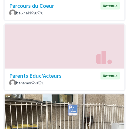
Parcours du Coeur
Retenue
belkheiri
0
0
Parents Educ'Acteurs
Retenue
benamor
0
1