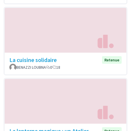
La cuisine solidaire
Retenue
BENAZZI LOUBNA
0
18
La lanterne magique : un Atelier