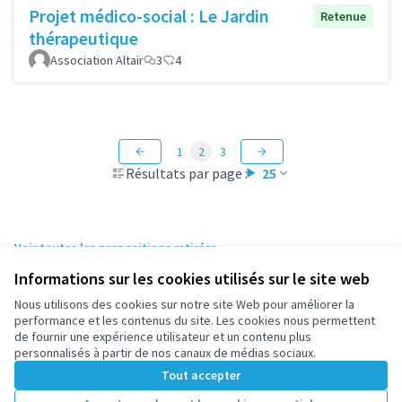
Projet médico-social : Le Jardin
Retenue
thérapeutique
Association Altaïr
3
4
1
2
3
Résultats par page :
25
Voir toutes les propositions retirées
Informations sur les cookies utilisés sur le site web
Nous utilisons des cookies sur notre site Web pour améliorer la
Conditions d'utilisation
performance et les contenus du site. Les cookies nous permettent
Paramètres des cookies
de fournir une expérience utilisateur et un contenu plus
participez.nanterre.fr sur X
participez.nanterre.fr sur Facebook
participez.nanterre.fr sur Instagram
participez.nanterre.fr sur YouTube
participez.nanterre.fr sur GitHub
personnalisés à partir de nos canaux de médias sociaux.
(Lien externe)
(Lien externe)
(Lien externe)
(Lien externe)
(Lien externe)
Tout accepter