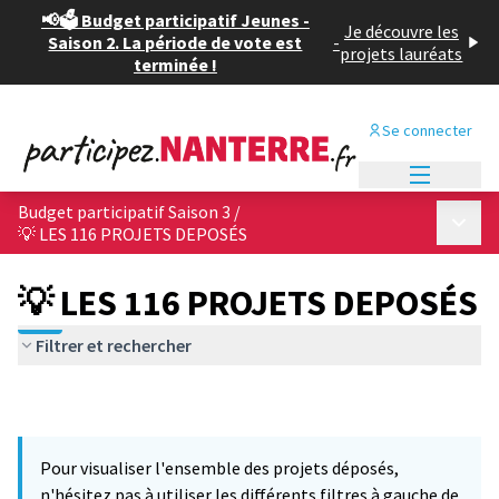
📢🗳️ Budget participatif Jeunes -
Je découvre les
Saison 2. La période de vote est
-
projets lauréats
terminée !
Se connecter
Menu princi
Budget participatif Saison 3
/
Menu p
💡 LES 116 PROJETS DEPOSÉS
💡 LES 116 PROJETS DEPOSÉS
Filtrer et rechercher
Pour visualiser l'ensemble des projets déposés,
n'hésitez pas à utiliser les différents filtres à gauche de