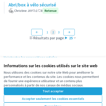
Abri/box à vélo sécurisé
Christine JAY
1
8
Retenue
1
2
3
Résultats par page :
25
Voir toutes les propositions retirées
Informations sur les cookies utilisés sur le site web
Nous utilisons des cookies sur notre site Web pour améliorer la
Conditions d'utilisation
performance et les contenus du site. Les cookies nous permettent
Paramètres des cookies
de fournir une expérience utilisateur et un contenu plus
participez.nanterre.fr sur X
participez.nanterre.fr sur Facebook
participez.nanterre.fr sur Instagram
participez.nanterre.fr sur YouTube
participez.nanterre.fr sur GitHub
personnalisés à partir de nos canaux de médias sociaux.
(Lien externe)
(Lien externe)
(Lien externe)
(Lien externe)
(Lien externe)
Tout accepter
Accepter seulement les cookies essentiels
Licence Cre
(Lien extern