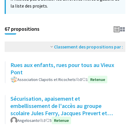
la liste des projets.
67 propositions
Classement des propositions par :
Rues aux enfants, rues pour tous au Vieux
Pont
Association Clapotis et Ricochets
0
1
Retenue
Sécurisation, apaisement et
embellissement de l'accès au groupe
scolaire Jules Ferry, Jacques Prevert et
Moulin des Gibets
Angelosanto
3
5
Retenue