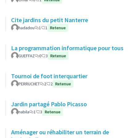
Cite jardins du petit Nanterre
hadadou
1
1
Retenue
La programmation informatique pour tous
GUEFFAZ
0
3
Retenue
Tournoi de foot interquartier
PERRUCHET
2
2
Retenue
Jardin partagé Pablo Picasso
nabila
1
3
Retenue
Aménager ou réhabiliter un terrain de