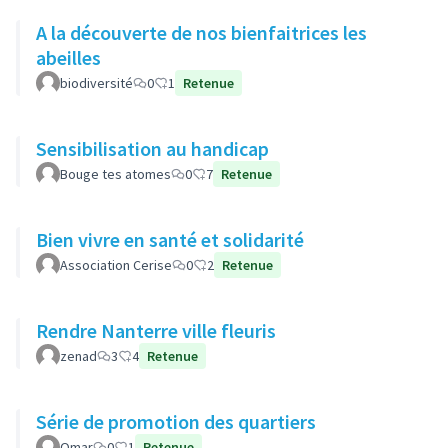
A la découverte de nos bienfaitrices les
abeilles
biodiversité
0
1
Retenue
Sensibilisation au handicap
Bouge tes atomes
0
7
Retenue
Bien vivre en santé et solidarité
Association Cerise
0
2
Retenue
Rendre Nanterre ville fleuris
zenad
3
4
Retenue
Série de promotion des quartiers
Omar
0
1
Retenue