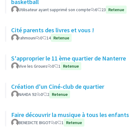
basketball
Utilisateur ayant supprimé son compte
6
23
Retenue
Cité parents des livres et vous !
rahmouni
0
14
Retenue
S'approprier le 11 ème quartier de Nanterre
Vive les Groues
0
1
Retenue
Création d'un Ciné-club de quartier
NAHDA 92
0
2
Retenue
Faire découvrir la musique à tous les enfants
BENEDICTE BIGOT
0
1
Retenue