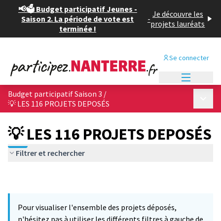
📢🗳️ Budget participatif Jeunes -
Je découvre les
Saison 2. La période de vote est
-
projets lauréats
terminée !
Se connecter
Menu princi
Budget participatif Saison 3
/
Menu p
💡 LES 116 PROJETS DEPOSÉS
💡 LES 116 PROJETS DEPOSÉS
Filtrer et rechercher
Pour visualiser l'ensemble des projets déposés,
n'hésitez pas à utiliser les différents filtres à gauche de