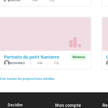
Laetitia
0
2
Portraits du petit Nanterre
Retenue
BENAHMED
0
1
Voir toutes les propositions retirées
Decidim
Mon compte
Re