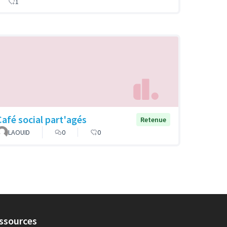
1
Café social part'agés
Retenue
LAOUID
0
0
ssources