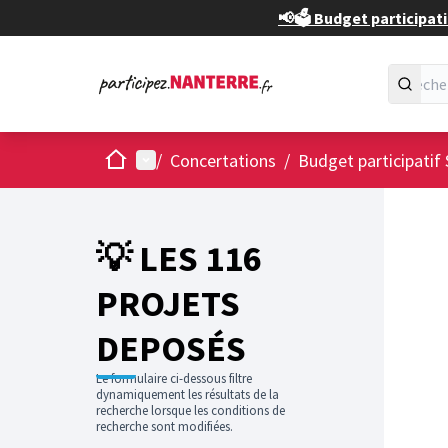
📢🗳️ Budget participati
Accueil
Menu principal
/
Concertations
/
Budget participatif 
💡 LES 116
PROJETS
DEPOSÉS
Le formulaire ci-dessous filtre
dynamiquement les résultats de la
recherche lorsque les conditions de
recherche sont modifiées.