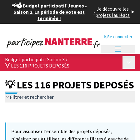
📢🗳️ Budget participatif Jeunes -
Je découvre les
Saison 2. La période de vote est
-
projets lauréats
terminée !
Se connecter
Menu princi
Budget participatif Saison 3
/
Menu p
💡 LES 116 PROJETS DEPOSÉS
💡 LES 116 PROJETS DEPOSÉS
Filtrer et rechercher
Pour visualiser l'ensemble des projets déposés,
n'hésitez pas à utiliser les différents filtres à gauche de