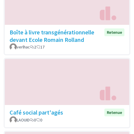
Boîte à livre transgénérationnelle
Retenue
devant Ecole Romain Rolland
verlhac
2
17
Café social part'agés
Retenue
LAOUID
0
0