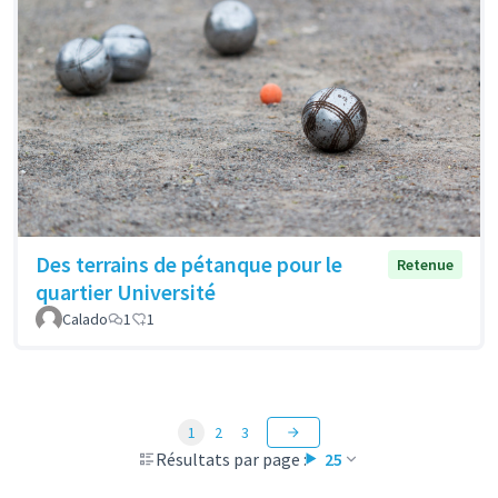
Des terrains de pétanque pour le
Retenue
quartier Université
Calado
1
1
1
2
3
Résultats par page :
25