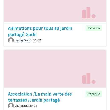
Animations pour tous au jardin
Retenue
partagé Gorki
Jardin Gorki
2
5
Association /La main verte des
Retenue
terrasses /Jardin partagé
LAMOURI
0
3