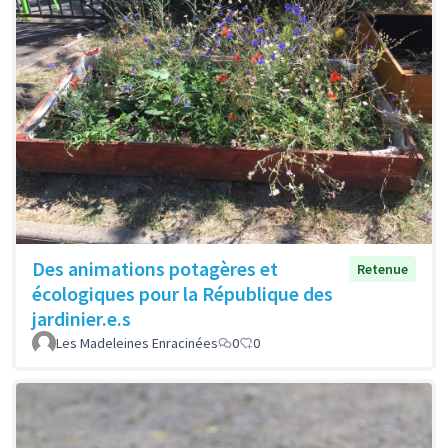
Des animations potagères et
Retenue
écologiques pour la République des
jardinier.e.s
Les Madeleines Enracinées
0
0