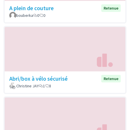
A plein de couture
Retenue
bouberka
0
0
Abri/box à vélo sécurisé
Retenue
Christine JAY
1
8