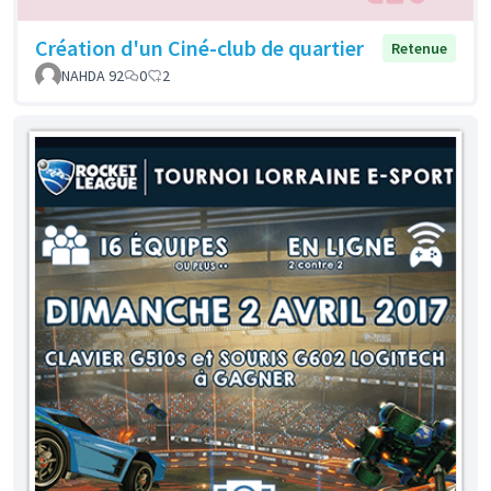
Création d'un Ciné-club de quartier
Retenue
NAHDA 92
0
2