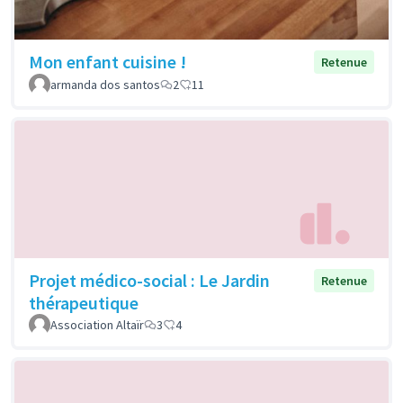
Mon enfant cuisine !
Retenue
armanda dos santos
2
11
Projet médico-social : Le Jardin
Retenue
thérapeutique
Association Altaïr
3
4