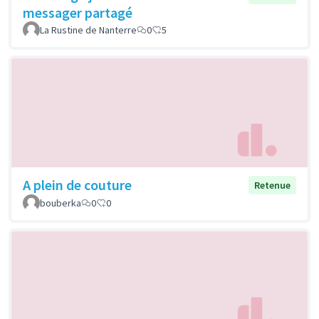
messager partagé
La Rustine de Nanterre
0
5
A plein de couture
Retenue
bouberka
0
0