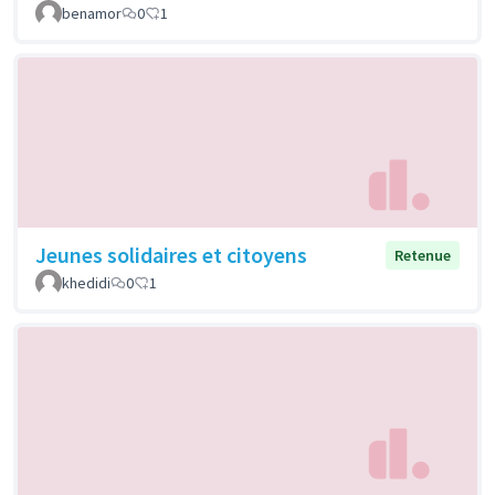
benamor
0
1
Jeunes solidaires et citoyens
Retenue
khedidi
0
1