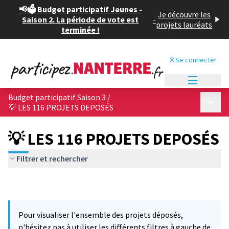
📢🗳️ Budget participatif Jeunes -
Je découvre les
Saison 2. La période de vote est
-
projets lauréats
terminée !
Se connecter
Menu princi
Budget participatif Saison 3
/
Menu p
💡 LES 116 PROJETS DEPOSÉS
💡 LES 116 PROJETS DEPOSÉS
Filtrer et rechercher
Pour visualiser l'ensemble des projets déposés,
n'hésitez pas à utiliser les différents filtres à gauche de