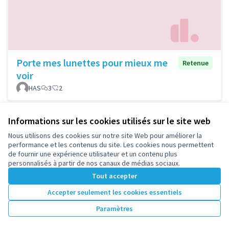
Porte mes lunettes pour mieux me
Retenue
voir
HAS
3
2
Informations sur les cookies utilisés sur le site web
Nous utilisons des cookies sur notre site Web pour améliorer la
performance et les contenus du site. Les cookies nous permettent
de fournir une expérience utilisateur et un contenu plus
personnalisés à partir de nos canaux de médias sociaux.
Tout accepter
Accepter seulement les cookies essentiels
Ralentisseurs sur la route au niveau
Retenue
Paramètres
de la sortie boulevard du Couchant
de la gare rer Nanterre ville