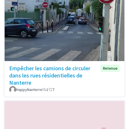
Empêcher les camions de circuler
Retenue
dans les rues résidentielles de
Nanterre
HappyNanterre
1
7