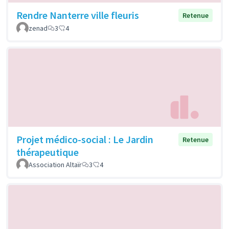
Rendre Nanterre ville fleuris
Retenue
zenad
3
4
Projet médico-social : Le Jardin
Retenue
thérapeutique
Association Altaïr
3
4