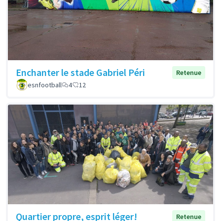
Enchanter le stade Gabriel Péri
Retenue
esnfootball
4
12
Quartier propre, esprit léger!
Retenue