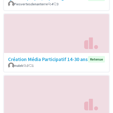
Piesvertesdenanterre
4
3
Création Média Participatif 14-30 ans
Retenue
malek
3
1