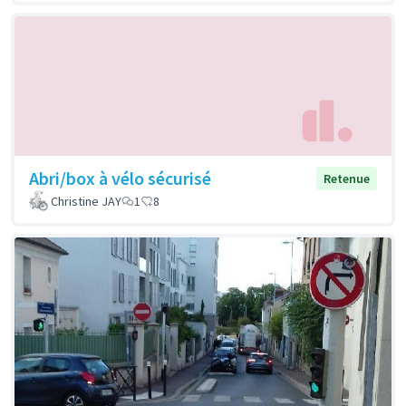
Abri/box à vélo sécurisé
Retenue
Christine JAY
1
8