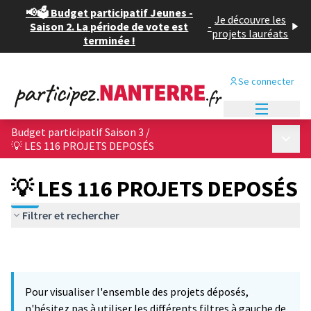
📢🗳️ Budget participatif Jeunes -
Je découvre les
Saison 2. La période de vote est
-
projets lauréats
terminée !
Se connecter
Menu princi
Budget participatif Saison 3
/
Menu p
💡 LES 116 PROJETS DEPOSÉS
💡 LES 116 PROJETS DEPOSÉS
Filtrer et rechercher
Pour visualiser l'ensemble des projets déposés,
n'hésitez pas à utiliser les différents filtres à gauche de