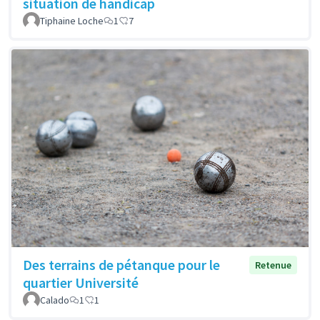
situation de handicap
Tiphaine Loche
1
7
Des terrains de pétanque pour le
Retenue
quartier Université
Calado
1
1