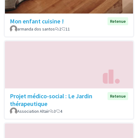
Mon enfant cuisine !
Retenue
armanda dos santos
2
11
Projet médico-social : Le Jardin
Retenue
thérapeutique
Association Altaïr
3
4