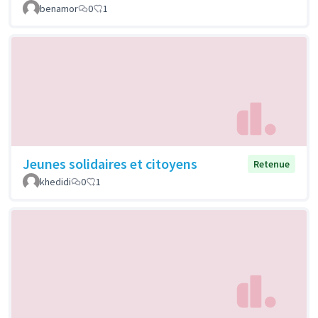
benamor
0
1
Jeunes solidaires et citoyens
Retenue
khedidi
0
1