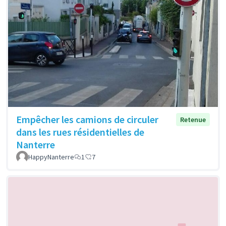
Empêcher les camions de circuler
Retenue
dans les rues résidentielles de
Nanterre
HappyNanterre
1
7