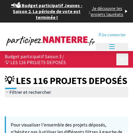
📢🗳️ Budget participatif Jeunes -
Je découvre les
Saison 2. La période de vote est
-
projets lauréats
terminée !
Se connecter
Menu princi
Budget participatif Saison 3
/
Menu p
💡 LES 116 PROJETS DEPOSÉS
💡 LES 116 PROJETS DEPOSÉS
Filtrer et rechercher
Pour visualiser l'ensemble des projets déposés,
n'hésitez pas à utiliser les différents filtres à gauche de