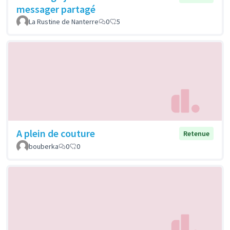
messager partagé
La Rustine de Nanterre
0
5
A plein de couture
Retenue
bouberka
0
0