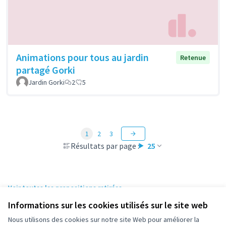
Animations pour tous au jardin
Retenue
partagé Gorki
Jardin Gorki
2
5
1
2
3
Résultats par page :
25
Voir toutes les propositions retirées
Informations sur les cookies utilisés sur le site web
Nous utilisons des cookies sur notre site Web pour améliorer la
Conditions d'utilisation