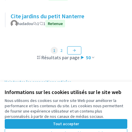
Cite jardins du petit Nanterre
hadadou
1
1
Retenue
1
2
Résultats par page :
50
Voir toutes les propositions retirées
Informations sur les cookies utilisés sur le site web
Nous utilisons des cookies sur notre site Web pour améliorer la
Conditions d'utilisation
performance et les contenus du site. Les cookies nous permettent
Paramètres des cookies
de fournir une expérience utilisateur et un contenu plus
participez.nanterre.fr sur X
participez.nanterre.fr sur Facebook
participez.nanterre.fr sur Instagram
participez.nanterre.fr sur YouTube
participez.nanterre.fr sur GitHub
personnalisés à partir de nos canaux de médias sociaux.
(Lien externe)
(Lien externe)
(Lien externe)
(Lien externe)
(Lien externe)
Tout accepter