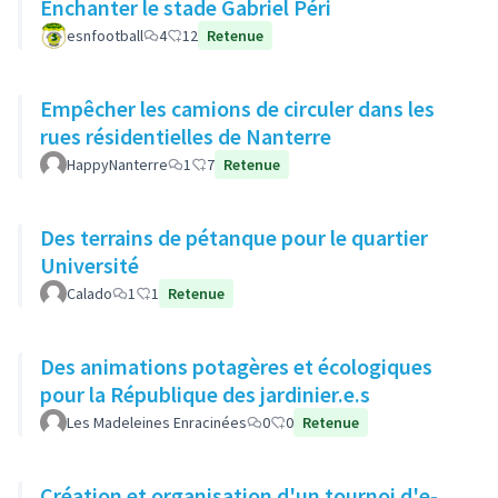
Enchanter le stade Gabriel Péri
esnfootball
4
12
Retenue
Empêcher les camions de circuler dans les
rues résidentielles de Nanterre
HappyNanterre
1
7
Retenue
Des terrains de pétanque pour le quartier
Université
Calado
1
1
Retenue
Des animations potagères et écologiques
pour la République des jardinier.e.s
Les Madeleines Enracinées
0
0
Retenue
Création et organisation d'un tournoi d'e-