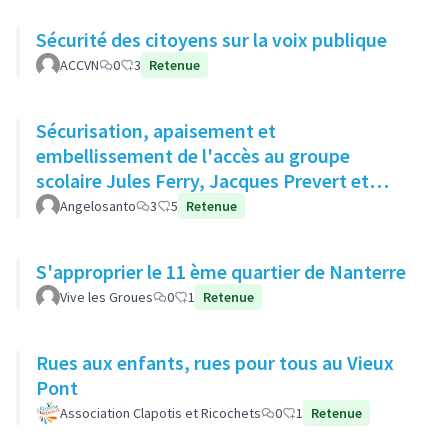
Sécurité des citoyens sur la voix publique
ACCVN
0
3
Retenue
Sécurisation, apaisement et
embellissement de l'accès au groupe
scolaire Jules Ferry, Jacques Prevert et
Moulin des Gibets
Angelosanto
3
5
Retenue
S'approprier le 11 ème quartier de Nanterre
Vive les Groues
0
1
Retenue
Rues aux enfants, rues pour tous au Vieux
Pont
Association Clapotis et Ricochets
0
1
Retenue