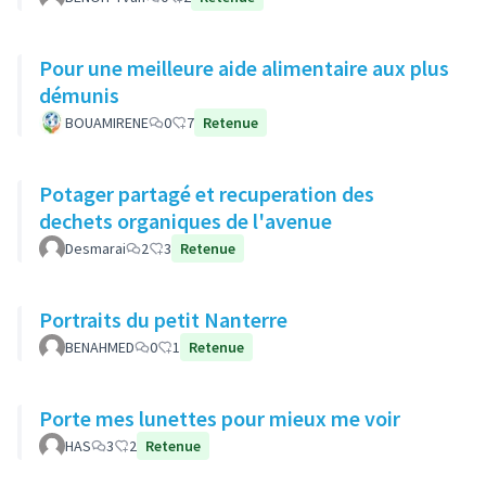
Pour une meilleure aide alimentaire aux plus
démunis
BOUAMIRENE
0
7
Retenue
Potager partagé et recuperation des
dechets organiques de l'avenue
Desmarai
2
3
Retenue
Portraits du petit Nanterre
BENAHMED
0
1
Retenue
Porte mes lunettes pour mieux me voir
HAS
3
2
Retenue