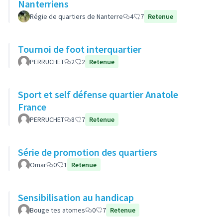
Nanterriens
Régie de quartiers de Nanterre
4
7
Retenue
Tournoi de foot interquartier
PERRUCHET
2
2
Retenue
Sport et self défense quartier Anatole
France
PERRUCHET
8
7
Retenue
Série de promotion des quartiers
Omar
0
1
Retenue
Sensibilisation au handicap
Bouge tes atomes
0
7
Retenue