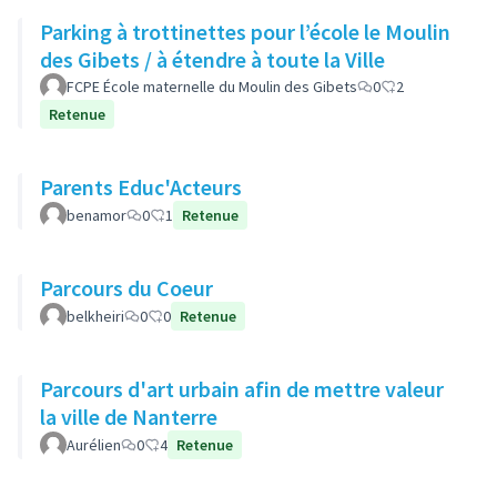
Parking à trottinettes pour l’école le Moulin
des Gibets / à étendre à toute la Ville
FCPE École maternelle du Moulin des Gibets
0
2
Retenue
Parents Educ'Acteurs
benamor
0
1
Retenue
Parcours du Coeur
belkheiri
0
0
Retenue
Parcours d'art urbain afin de mettre valeur
la ville de Nanterre
Aurélien
0
4
Retenue