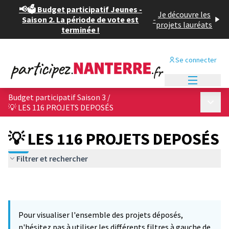
📢🗳️ Budget participatif Jeunes -
Je découvre les
Saison 2. La période de vote est
-
projets lauréats
terminée !
Se connecter
Menu princi
Budget participatif Saison 3
/
Menu p
💡 LES 116 PROJETS DEPOSÉS
💡 LES 116 PROJETS DEPOSÉS
Filtrer et rechercher
Pour visualiser l'ensemble des projets déposés,
n'hésitez pas à utiliser les différents filtres à gauche de