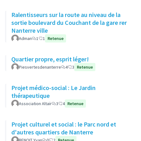
Ralentisseurs sur la route au niveau de la
sortie boulevard du Couchant de la gare rer
Nanterre ville
Adman
1
1
Retenue
Quartier propre, esprit léger!
Piesvertesdenanterre
4
3
Retenue
Projet médico-social : Le Jardin
thérapeutique
Association Altaïr
3
4
Retenue
Projet culturel et social : le Parc nord et
d'autres quartiers de Nanterre
BENOIT Yvan
0
2
Retenue