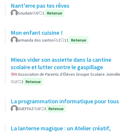
Nant'erre pas tes rêves
Soudani
0
1
Retenue
Mon enfant cuisine !
armanda dos santos
2
11
Retenue
Mieux vider son assiette dans la cantine
scolaire et lutter contre le gaspillage
Association de Parents d’Élèves Groupe Scolaire Joinville
2
3
Retenue
La programmation informatique pour tous
GUEFFAZ
0
3
Retenue
La lanterne magique : un Atelier créatif,