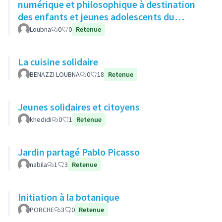
numérique et philosophique à destination
des enfants et jeunes adolescents du
quartier
Loubna
0
0
Retenue
La cuisine solidaire
BENAZZI LOUBNA
0
18
Retenue
Jeunes solidaires et citoyens
khedidi
0
1
Retenue
Jardin partagé Pablo Picasso
nabila
1
3
Retenue
Initiation à la botanique
PORCHE
3
0
Retenue