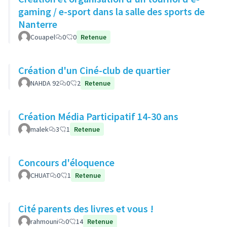
gaming / e-sport dans la salle des sports de
Nanterre
Couapel
0
0
Retenue
Création d'un Ciné-club de quartier
NAHDA 92
0
2
Retenue
Création Média Participatif 14-30 ans
malek
3
1
Retenue
Concours d'éloquence
CHUAT
0
1
Retenue
Cité parents des livres et vous !
rahmouni
0
14
Retenue