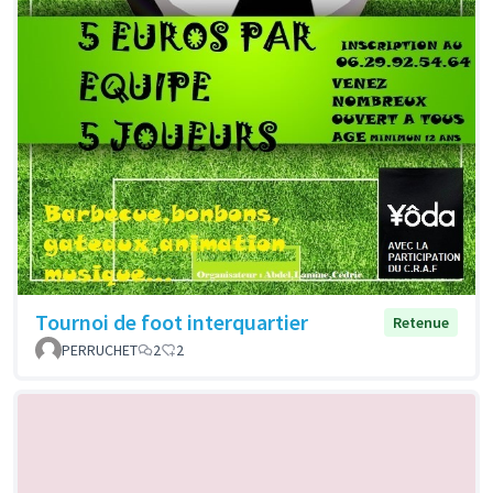
Tournoi de foot interquartier
Retenue
PERRUCHET
2
2