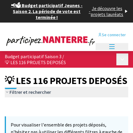
📢🗳️ Budget participatif Jeunes -
Je découvre les
Saison 2. La période de vote est
-
projets lauréats
terminée !
Se connecter
Menu princi
Budget participatif Saison 3
/
Menu p
💡 LES 116 PROJETS DEPOSÉS
💡 LES 116 PROJETS DEPOSÉS
Filtrer et rechercher
Pour visualiser l'ensemble des projets déposés,
n'hésitez pas à utiliser les différents filtres à gauche de