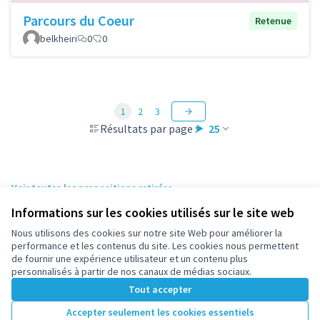
Parcours du Coeur
Retenue
belkheiri
0
0
1
2
3
Résultats par page :
25
Voir toutes les propositions retirées
Informations sur les cookies utilisés sur le site web
Nous utilisons des cookies sur notre site Web pour améliorer la
Conditions d'utilisation
performance et les contenus du site. Les cookies nous permettent
Paramètres des cookies
de fournir une expérience utilisateur et un contenu plus
participez.nanterre.fr sur X
participez.nanterre.fr sur Facebook
participez.nanterre.fr sur Instagram
participez.nanterre.fr sur YouTube
participez.nanterre.fr sur GitHub
personnalisés à partir de nos canaux de médias sociaux.
(Lien externe)
(Lien externe)
(Lien externe)
(Lien externe)
(Lien externe)
Tout accepter
Accepter seulement les cookies essentiels