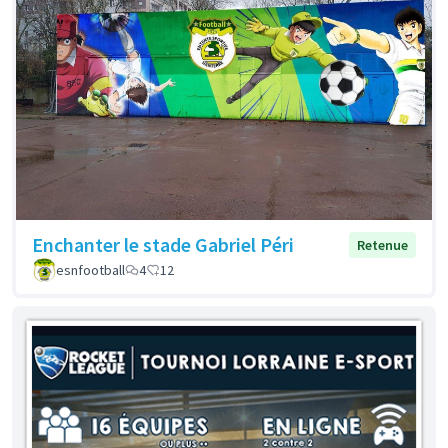
Enchanter le stade Gabriel Péri
Retenue
esnfootball
4
12