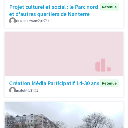
Projet culturel et social : le Parc nord
Retenue
et d'autres quartiers de Nanterre
BENOIT Yvan
0
2
Création Média Participatif 14-30 ans
Retenue
malek
3
1