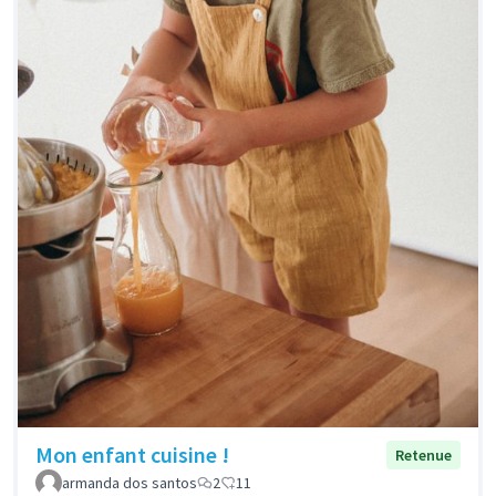
Mon enfant cuisine !
Retenue
armanda dos santos
2
11