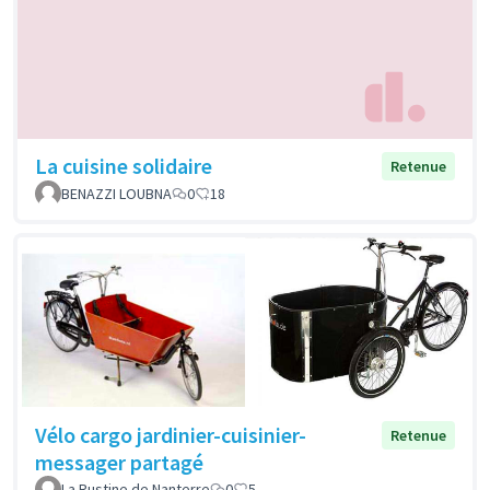
La cuisine solidaire
Retenue
BENAZZI LOUBNA
0
18
Vélo cargo jardinier-cuisinier-
Retenue
messager partagé
La Rustine de Nanterre
0
5