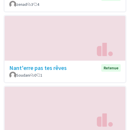
zenad
3
4
Nant'erre pas tes rêves
Retenue
Soudani
0
1