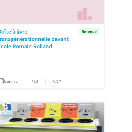
oîte à livre
Retenue
transgénérationnelle devant
Ecole Romain Rolland
verlhac
2
17