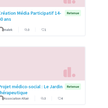
Création Média Participatif 14-
Retenue
30 ans
malek
3
1
Projet médico-social : Le Jardin
Retenue
thérapeutique
Association Altaïr
3
4