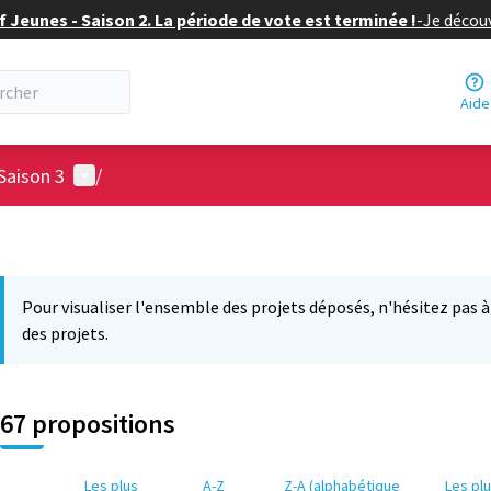
f Jeunes - Saison 2. La période de vote est terminée !
-
Je découv
Aide
Menu utilisateur
Saison 3
/
Pour visualiser l'ensemble des projets déposés, n'hésitez pas à ut
des projets.
67 propositions
Les plus
A-Z
Z-A (alphabétique
Les pl