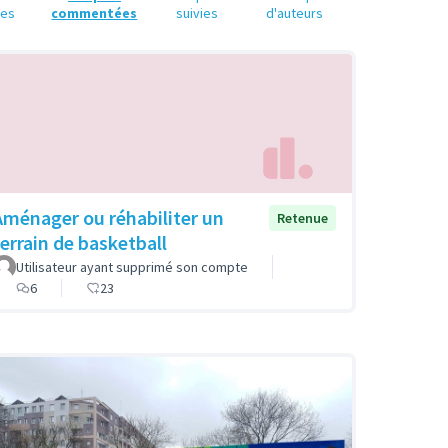
ues
commentées
suivies
d'auteurs
Aménager ou réhabiliter un
Retenue
terrain de basketball
Utilisateur ayant supprimé son compte
6
23