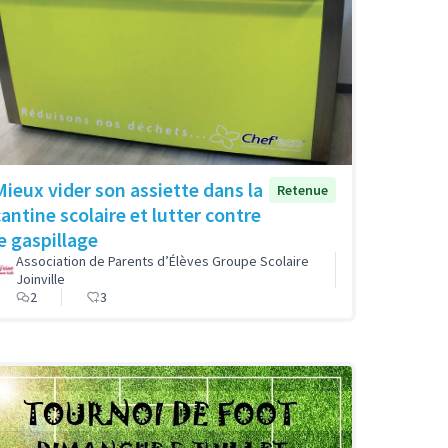
Mieux vider son assiette dans la
Retenue
cantine scolaire et lutter contre
le gaspillage
Association de Parents d’Élèves Groupe Scolaire
Joinville
2
3