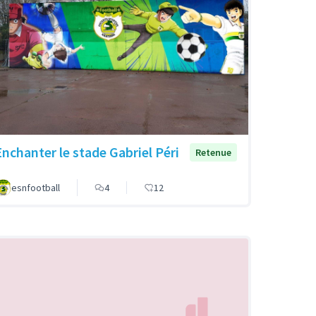
Enchanter le stade Gabriel Péri
Retenue
esnfootball
4
12