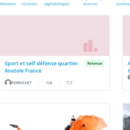
Aléatoire
récentes
(alphabétique)
inverse)
souten
Sport et self défense quartier
Retenue
Anatole France
PERRUCHET
8
7