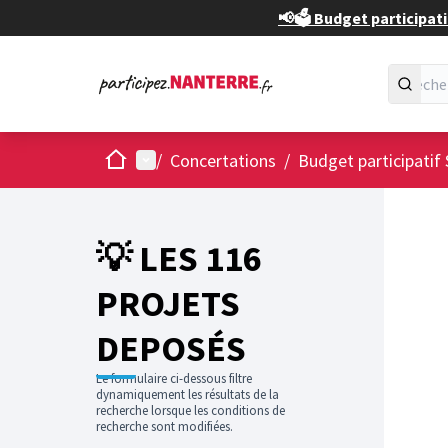
📢🗳️ Budget participati
Accueil
Menu principal
/
Concertations
/
Budget participatif 
💡 LES 116
PROJETS
DEPOSÉS
Le formulaire ci-dessous filtre
dynamiquement les résultats de la
recherche lorsque les conditions de
recherche sont modifiées.