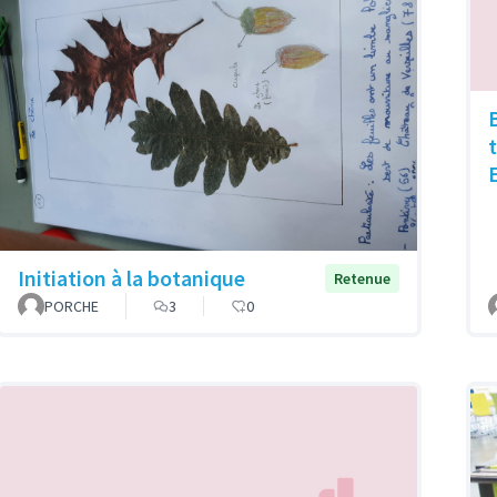
B
Initiation à la botanique
Retenue
PORCHE
3
0