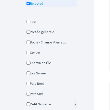
Rejected
Tout
Portée générale
Boule - Champs-Pierreux
Centre
Chemin de l'Île
Les Groues
Parc Nord
Parc Sud
Petit Nanterre