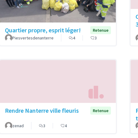
Quartier propre, esprit léger!
Retenue
Piesvertesdenanterre
4
3
Rendre Nanterre ville fleuris
Retenue
zenad
3
4