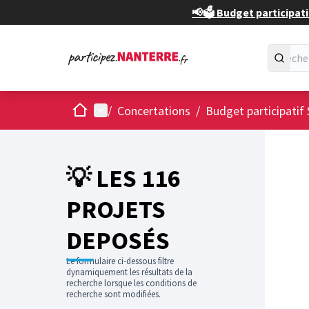
📢🗳️ Budget participati
Accueil
Menu principal
/
Concertations
/
Budget participatif 
💡 LES 116
PROJETS
DEPOSÉS
Le formulaire ci-dessous filtre
dynamiquement les résultats de la
recherche lorsque les conditions de
recherche sont modifiées.