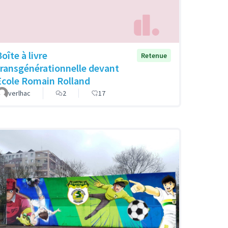
oîte à livre
Retenue
transgénérationnelle devant
Ecole Romain Rolland
verlhac
2
17