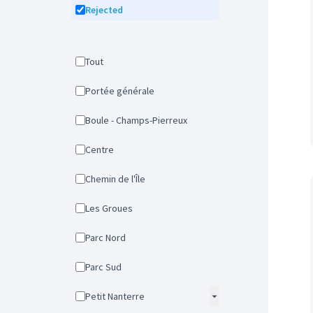
Rejected
Tout
Portée générale
Boule - Champs-Pierreux
Centre
Chemin de l'Île
Les Groues
Parc Nord
Parc Sud
Petit Nanterre