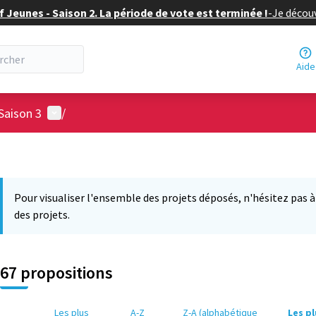
f Jeunes - Saison 2. La période de vote est terminée !
-
Je découv
Aide
Menu utilisateur
Saison 3
/
Pour visualiser l'ensemble des projets déposés, n'hésitez pas à ut
des projets.
67 propositions
Les plus
A-Z
Z-A (alphabétique
Les p