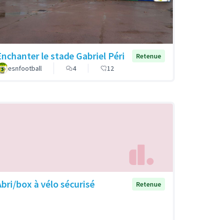
Enchanter le stade Gabriel Péri
Retenue
esnfootball
4
12
Abri/box à vélo sécurisé
Retenue