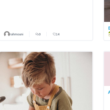
rahmouni
0
14