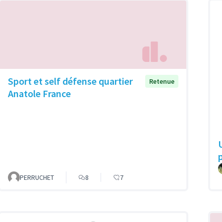
Sport et self défense quartier
Retenue
Anatole France
PERRUCHET
8
7