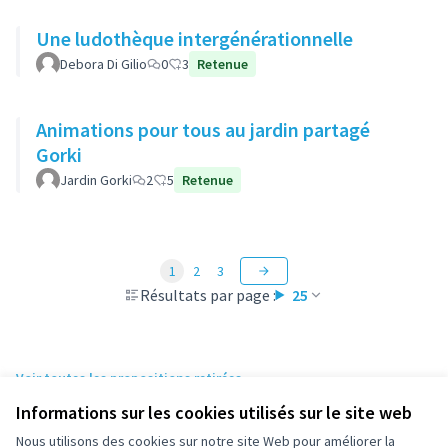
Une ludothèque intergénérationnelle
Debora Di Gilio
0
3
Retenue
Animations pour tous au jardin partagé
Gorki
Jardin Gorki
2
5
Retenue
1
2
3
Résultats par page :
25
Voir toutes les propositions retirées
Informations sur les cookies utilisés sur le site web
Nous utilisons des cookies sur notre site Web pour améliorer la
Conditions d'utilisation