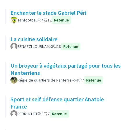
Enchanter le stade Gabriel Péri
esnfootball
4
12
Retenue
La cuisine solidaire
BENAZZI LOUBNA
0
18
Retenue
Un broyeur à végétaux partagé pour tous les
Nanterriens
Régie de quartiers de Nanterre
4
7
Retenue
Sport et self défense quartier Anatole
France
PERRUCHET
8
7
Retenue