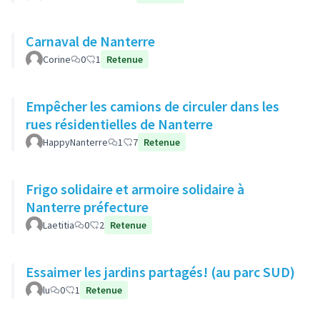
Carnaval de Nanterre
Corine
0
1
Retenue
Empêcher les camions de circuler dans les
rues résidentielles de Nanterre
HappyNanterre
1
7
Retenue
Frigo solidaire et armoire solidaire à
Nanterre préfecture
Laetitia
0
2
Retenue
Essaimer les jardins partagés! (au parc SUD)
lu
0
1
Retenue