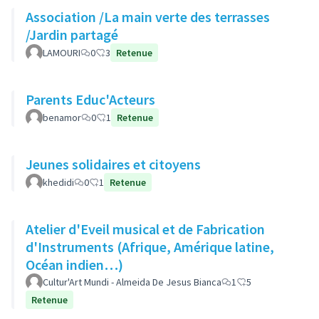
Association /La main verte des terrasses
/Jardin partagé
LAMOURI
0
3
Retenue
Parents Educ'Acteurs
benamor
0
1
Retenue
Jeunes solidaires et citoyens
khedidi
0
1
Retenue
Atelier d'Eveil musical et de Fabrication
d'Instruments (Afrique, Amérique latine,
Océan indien…)
Cultur'Art Mundi - Almeida De Jesus Bianca
1
5
Retenue