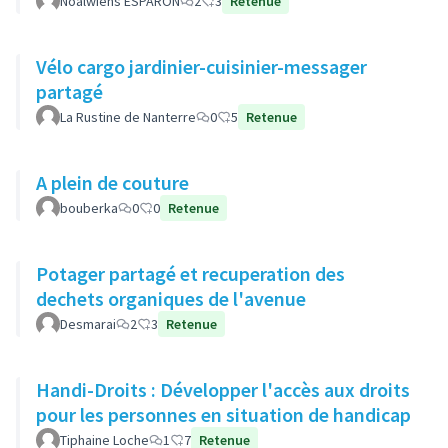
Noalwiens ESPARON
2
3
Retenue
Vélo cargo jardinier-cuisinier-messager
partagé
La Rustine de Nanterre
0
5
Retenue
A plein de couture
bouberka
0
0
Retenue
Potager partagé et recuperation des
dechets organiques de l'avenue
Desmarai
2
3
Retenue
Handi-Droits : Développer l'accès aux droits
pour les personnes en situation de handicap
Tiphaine Loche
1
7
Retenue