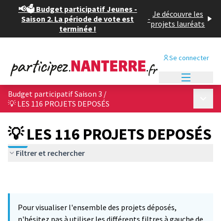
📢🗳️ Budget participatif Jeunes -
Je découvre les
Saison 2. La période de vote est
-
projets lauréats
terminée !
Se connecter
Menu princi
Budget participatif Saison 3
/
Menu p
💡 LES 116 PROJETS DEPOSÉS
💡 LES 116 PROJETS DEPOSÉS
Filtrer et rechercher
Pour visualiser l'ensemble des projets déposés,
n'hésitez pas à utiliser les différents filtres à gauche de