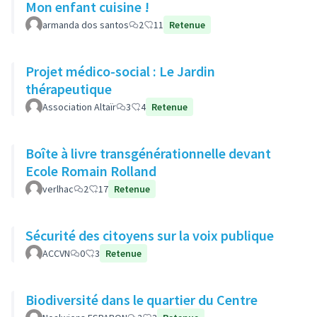
Mon enfant cuisine !
armanda dos santos
2
11
Retenue
Projet médico-social : Le Jardin
thérapeutique
Association Altaïr
3
4
Retenue
Boîte à livre transgénérationnelle devant
Ecole Romain Rolland
verlhac
2
17
Retenue
Sécurité des citoyens sur la voix publique
ACCVN
0
3
Retenue
Biodiversité dans le quartier du Centre