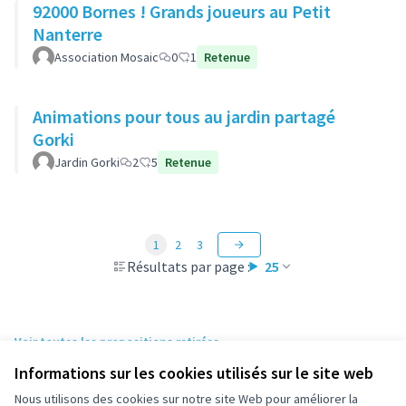
92000 Bornes ! Grands joueurs au Petit
Nanterre
Association Mosaic
0
1
Retenue
Animations pour tous au jardin partagé
Gorki
Jardin Gorki
2
5
Retenue
1
2
3
Résultats par page :
25
Voir toutes les propositions retirées
Informations sur les cookies utilisés sur le site web
Nous utilisons des cookies sur notre site Web pour améliorer la
Conditions d'utilisation