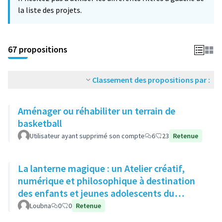
la liste des projets.
67 propositions
Classement des propositions par :
Aménager ou réhabiliter un terrain de
basketball
Utilisateur ayant supprimé son compte
6
23
Retenue
La lanterne magique : un Atelier créatif,
numérique et philosophique à destination
des enfants et jeunes adolescents du
quartier
Loubna
0
0
Retenue