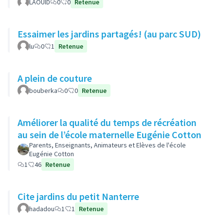
LAOUID
0
0
Retenue
Essaimer les jardins partagés! (au parc SUD)
lu
0
1
Retenue
A plein de couture
bouberka
0
0
Retenue
Améliorer la qualité du temps de récréation
au sein de l’école maternelle Eugénie Cotton
Parents, Enseignants, Animateurs et Elèves de l'école
Eugénie Cotton
1
46
Retenue
Cite jardins du petit Nanterre
hadadou
1
1
Retenue