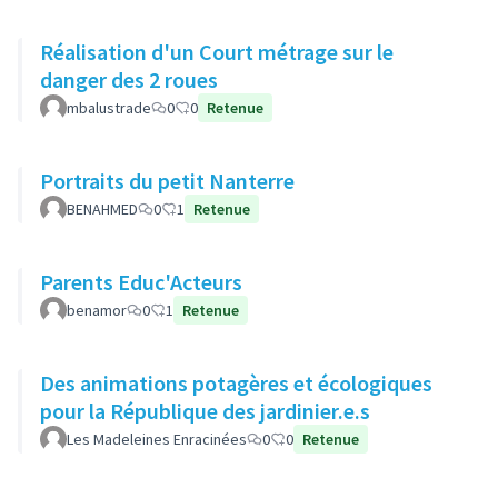
Réalisation d'un Court métrage sur le
danger des 2 roues
mbalustrade
0
0
Retenue
Portraits du petit Nanterre
BENAHMED
0
1
Retenue
Parents Educ'Acteurs
benamor
0
1
Retenue
Des animations potagères et écologiques
pour la République des jardinier.e.s
Les Madeleines Enracinées
0
0
Retenue