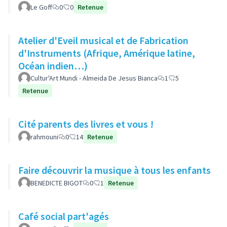
Le Goff
0
0
Retenue
Atelier d'Eveil musical et de Fabrication
d'Instruments (Afrique, Amérique latine,
Océan indien…)
Cultur'Art Mundi - Almeida De Jesus Bianca
1
5
Retenue
Cité parents des livres et vous !
rahmouni
0
14
Retenue
Faire découvrir la musique à tous les enfants
BENEDICTE BIGOT
0
1
Retenue
Café social part'agés