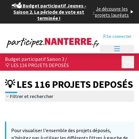
📢🗳️ Budget participatif Jeunes -
Je découvre les
Saison 2. La période de vote est
-
projets lauréats
terminée !
Se connecter
Menu princi
Budget participatif Saison 3
/
Menu p
💡 LES 116 PROJETS DEPOSÉS
💡 LES 116 PROJETS DEPOSÉS
Filtrer et rechercher
Pour visualiser l'ensemble des projets déposés,
n'hésitez pas à utiliser les différents filtres à gauche de