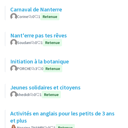
Carnaval de Nanterre
Corine
0
1
Retenue
Nant'erre pas tes rêves
Soudani
0
1
Retenue
Initiation à la botanique
PORCHE
3
0
Retenue
Jeunes solidaires et citoyens
khedidi
0
1
Retenue
Activités en anglais pour les petits de 3 ans
et plus
Nesrine THAMRI
0
1
Retenue