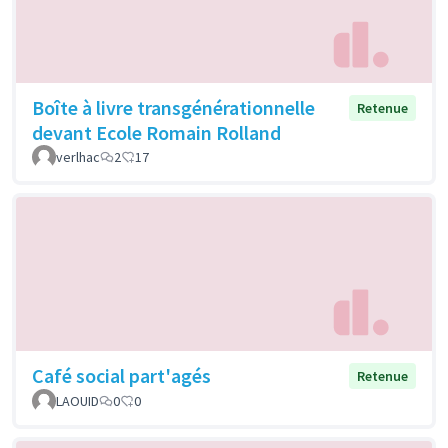
Boîte à livre transgénérationnelle
Retenue
devant Ecole Romain Rolland
verlhac
2
17
Café social part'agés
Retenue
LAOUID
0
0