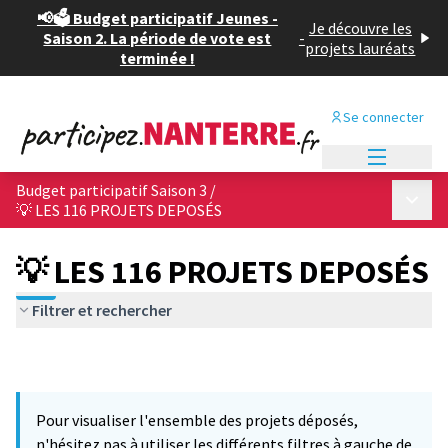
📢🗳️ Budget participatif Jeunes -
Je découvre les
Saison 2. La période de vote est
-
projets lauréats
terminée !
Se connecter
Menu princi
Budget participatif Saison 3
/
Menu p
💡 LES 116 PROJETS DEPOSÉS
💡 LES 116 PROJETS DEPOSÉS
Filtrer et rechercher
Pour visualiser l'ensemble des projets déposés,
n'hésitez pas à utiliser les différents filtres à gauche de