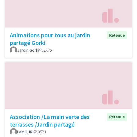
Animations pour tous au jardin
Retenue
partagé Gorki
Jardin Gorki
2
5
Association /La main verte des
Retenue
terrasses /Jardin partagé
LAMOURI
0
3