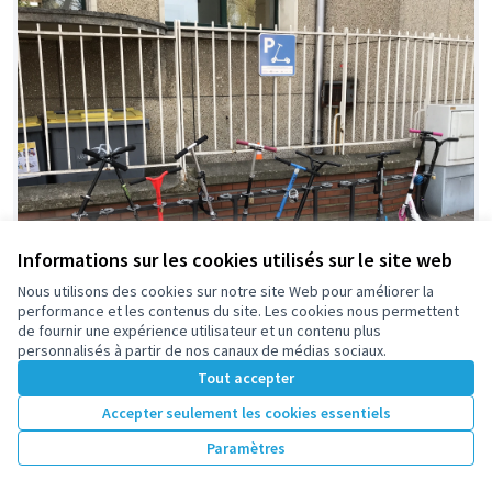
Informations sur les cookies utilisés sur le site web
Nous utilisons des cookies sur notre site Web pour améliorer la
performance et les contenus du site. Les cookies nous permettent
de fournir une expérience utilisateur et un contenu plus
personnalisés à partir de nos canaux de médias sociaux.
Parking à trottinettes pour l’école le
Retenue
Tout accepter
Moulin des Gibets / à étendre à toute
Accepter seulement les cookies essentiels
la Ville
FCPE École maternelle du Moulin des Gibets
0
2
Paramètres