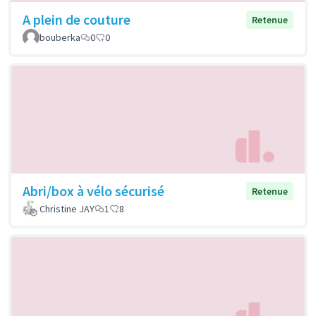
A plein de couture
Retenue
bouberka
0
0
Abri/box à vélo sécurisé
Retenue
Christine JAY
1
8