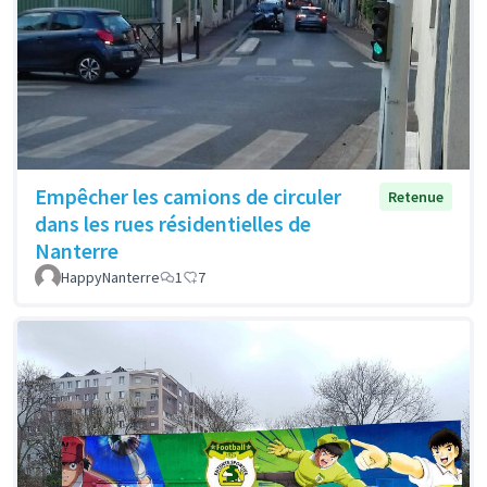
Empêcher les camions de circuler
Retenue
dans les rues résidentielles de
Nanterre
HappyNanterre
1
7