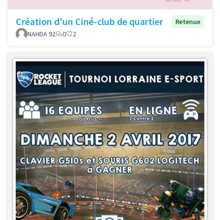
Création d'un Ciné-club de quartier
Retenue
NAHDA 92
0
2