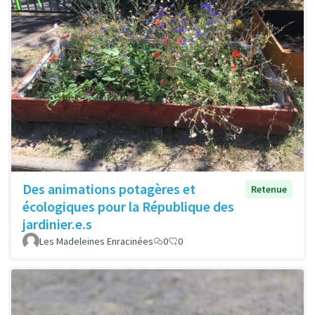
Des animations potagères et
Retenue
écologiques pour la République des
jardinier.e.s
Les Madeleines Enracinées
0
0