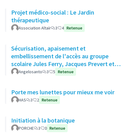
Projet médico-social : Le Jardin
thérapeutique
Association Altaïr
3
4
Retenue
Sécurisation, apaisement et
embellissement de l'accès au groupe
scolaire Jules Ferry, Jacques Prevert et
Moulin des Gibets
Angelosanto
3
5
Retenue
Porte mes lunettes pour mieux me voir
HAS
3
2
Retenue
Initiation à la botanique
PORCHE
3
0
Retenue