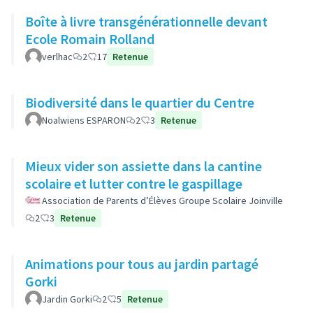
Boîte à livre transgénérationnelle devant
Ecole Romain Rolland
verlhac
2
17
Retenue
Biodiversité dans le quartier du Centre
Noalwiens ESPARON
2
3
Retenue
Mieux vider son assiette dans la cantine
scolaire et lutter contre le gaspillage
Association de Parents d’Élèves Groupe Scolaire Joinville
2
3
Retenue
Animations pour tous au jardin partagé
Gorki
Jardin Gorki
2
5
Retenue