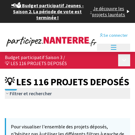
📢🗳️ Budget participatif Jeunes -
Je découvre les
Saison 2. La période de vote est
-
projets lauréats
terminée !
Se connecter
Menu princi
Budget participatif Saison 3
/
Menu p
💡 LES 116 PROJETS DEPOSÉS
💡 LES 116 PROJETS DEPOSÉS
Filtrer et rechercher
Pour visualiser l'ensemble des projets déposés,
n'hésitez pas à utiliser les différents filtres à gauche de