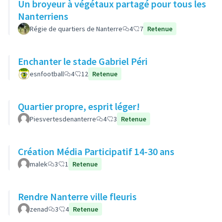
Un broyeur à végétaux partagé pour tous les
Nanterriens
Régie de quartiers de Nanterre
4
7
Retenue
Enchanter le stade Gabriel Péri
esnfootball
4
12
Retenue
Quartier propre, esprit léger!
Piesvertesdenanterre
4
3
Retenue
Création Média Participatif 14-30 ans
malek
3
1
Retenue
Rendre Nanterre ville fleuris
zenad
3
4
Retenue