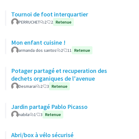
Tournoi de foot interquartier
PERRUCHET
2
2
Retenue
Mon enfant cuisine !
armanda dos santos
2
11
Retenue
Potager partagé et recuperation des
dechets organiques de l'avenue
Desmarai
2
3
Retenue
Jardin partagé Pablo Picasso
nabila
1
3
Retenue
Abri/box à vélo sécurisé