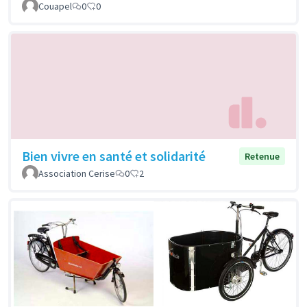
Couapel
0
0
Bien vivre en santé et solidarité
Retenue
Association Cerise
0
2