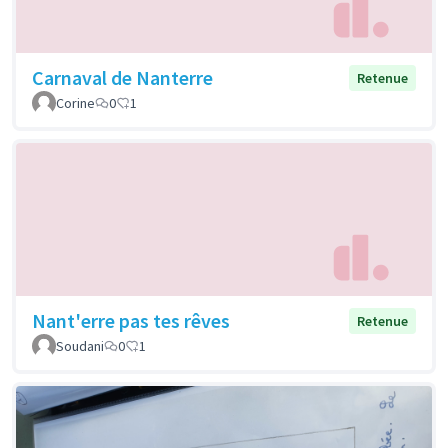
Carnaval de Nanterre
Retenue
Corine
0
1
Nant'erre pas tes rêves
Retenue
Soudani
0
1