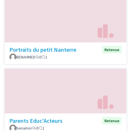
Portraits du petit Nanterre
Retenue
BENAHMED
0
1
Parents Educ'Acteurs
Retenue
benamor
0
1