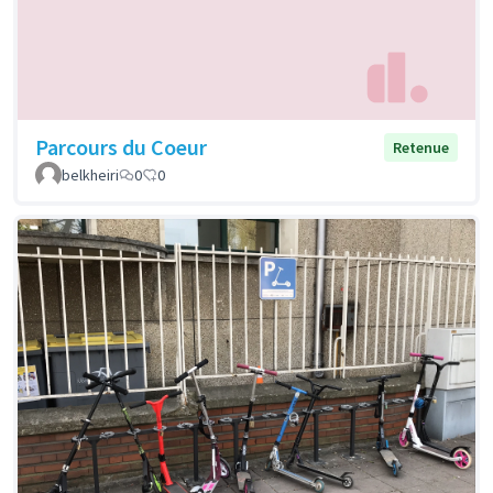
Parcours du Coeur
Retenue
belkheiri
0
0