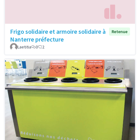
Frigo solidaire et armoire solidaire à
Retenue
Nanterre préfecture
Laetitia
0
2