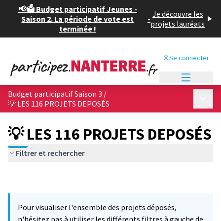
📢🗳️ Budget participatif Jeunes -
Je découvre les
Saison 2. La période de vote est
-
projets lauréats
terminée !
Se connecter
Menu princi
Budget participatif Saison 3
/
Menu p
💡 LES 116 PROJETS DEPOSÉS
💡 LES 116 PROJETS DEPOSÉS
Filtrer et rechercher
Pour visualiser l'ensemble des projets déposés,
n'hésitez pas à utiliser les différents filtres à gauche de