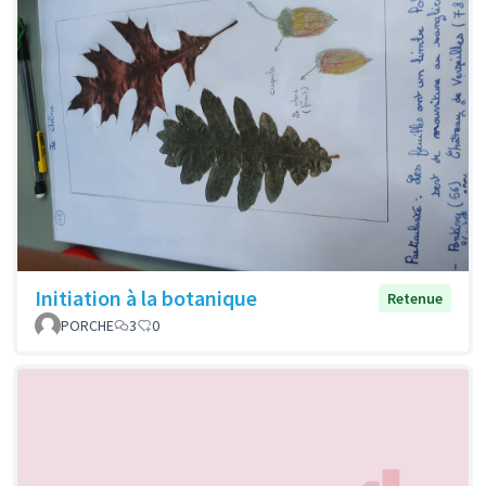
Initiation à la botanique
Retenue
PORCHE
3
0