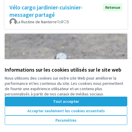
Vélo cargo jardinier-cuisinier-
Retenue
messager partagé
La Rustine de Nanterre
0
5
Informations sur les cookies utilisés sur le site web
Nous utilisons des cookies sur notre site Web pour améliorer la
performance et les contenus du site. Les cookies nous permettent
de fournir une expérience utilisateur et un contenu plus
personnalisés à partir de nos canaux de médias sociaux.
Tout accepter
Accepter seulement les cookies essentiels
Paramètres
Des terrains de pétanque pour le
Retenue
quartier Université