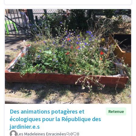
Des animations potagères et
Retenue
écologiques pour la République des
jardinier.e.s
Les Madeleines Enracinées
0
0