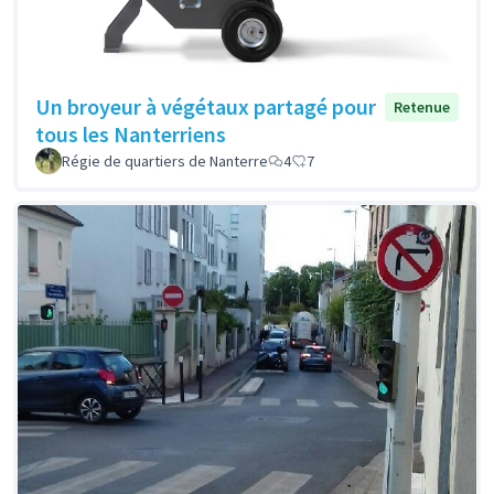
Un broyeur à végétaux partagé pour
Retenue
tous les Nanterriens
Régie de quartiers de Nanterre
4
7