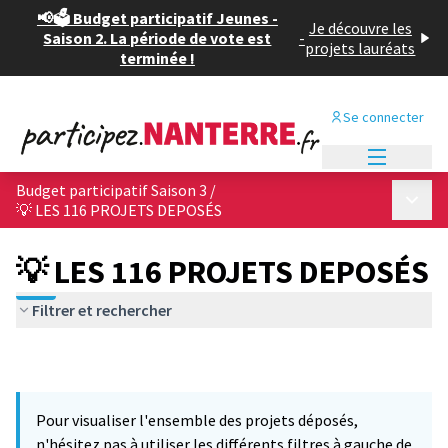
📢🗳️ Budget participatif Jeunes -
Je découvre les
Saison 2. La période de vote est
-
projets lauréats
terminée !
Se connecter
Menu princi
Budget participatif Saison 3
/
Menu p
💡 LES 116 PROJETS DEPOSÉS
💡 LES 116 PROJETS DEPOSÉS
Filtrer et rechercher
Pour visualiser l'ensemble des projets déposés,
n'hésitez pas à utiliser les différents filtres à gauche de