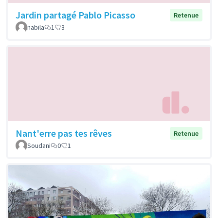
Jardin partagé Pablo Picasso
Retenue
nabila
1
3
Nant'erre pas tes rêves
Retenue
Soudani
0
1