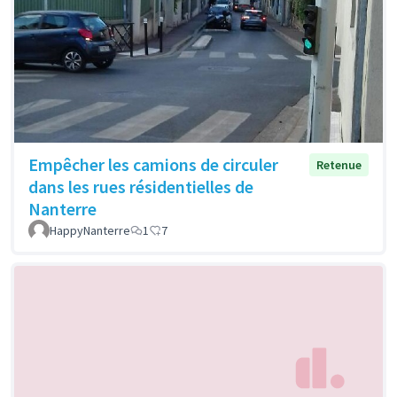
Empêcher les camions de circuler
Retenue
dans les rues résidentielles de
Nanterre
HappyNanterre
1
7