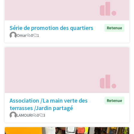
Série de promotion des quartiers
Retenue
Omar
0
1
Association /La main verte des
Retenue
terrasses /Jardin partagé
LAMOURI
0
3