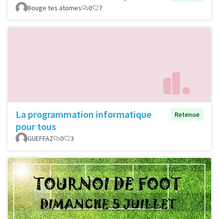
Bouge tes atomes
0
7
La programmation informatique
Retenue
pour tous
GUEFFAZ
0
3