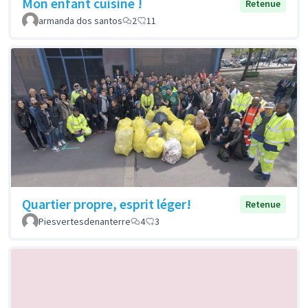
Mon enfant cuisine !
Retenue
armanda dos santos
2
11
Quartier propre, esprit léger!
Retenue
Piesvertesdenanterre
4
3