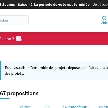
f Jeunes - Saison 2. La période de vote est terminée !
-
Je découv
Aide
Menu utilisateur
Saison 3
/
Pour visualiser l'ensemble des projets déposés, n'hésitez pas à ut
des projets.
67 propositions
Les plus
A-Z
Z-A (alphabétique
Les pl