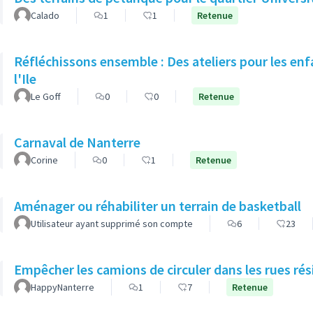
Calado
1
1
Retenue
Réfléchissons ensemble : Des ateliers pour les enfants et pour les parents du Chemin de
l'Ile
Le Goff
0
0
Retenue
Carnaval de Nanterre
Corine
0
1
Retenue
Aménager ou réhabiliter un terrain de basketball
Utilisateur ayant supprimé son compte
6
23
Empêcher les camions de circuler dans les rues rés
HappyNanterre
1
7
Retenue