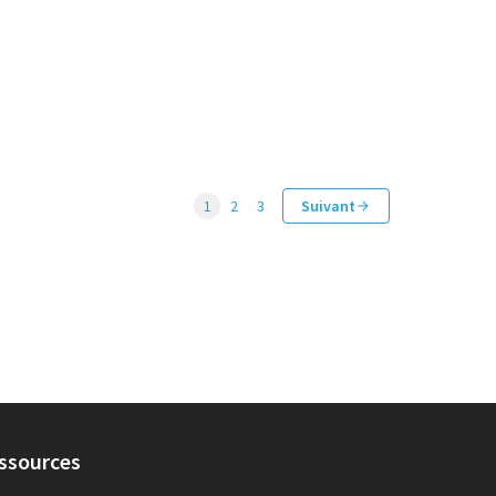
1
2
3
Suivant
ssources