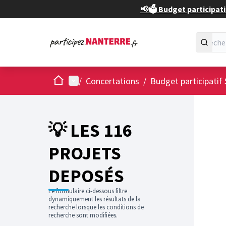
📢🗳️ Budget participati
Accueil
Menu principal
/
Concertations
/
Budget participatif 
💡 LES 116
PROJETS
DEPOSÉS
Le formulaire ci-dessous filtre
dynamiquement les résultats de la
recherche lorsque les conditions de
recherche sont modifiées.