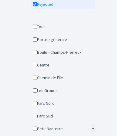
Rejected
Tout
Portée générale
Boule - Champs-Pierreux
Centre
Chemin de l'Île
Les Groues
Parc Nord
Parc Sud
Petit Nanterre