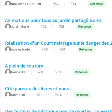
Noalwiens ESPARON
2
3
Retenue
Animations pour tous au jardin partagé Gorki
Jardin Gorki
2
5
Retenue
Réalisation d'un Court métrage sur le dan
mbalustrade
0
0
Retenue
A plein de couture
bouberka
0
0
Retenue
Cité parents des livres et vous !
rahmouni
0
14
Retenue
Des terrains de pétanque pour le quartier Universi