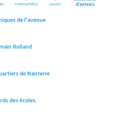
es
commentées
suivies
d'auteurs
niques de l'avenue
omain Rolland
quartiers de Nanterre
rds des écoles.