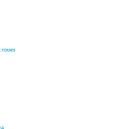
ger des 2 roues
té