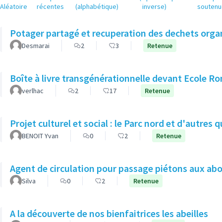
Aléatoire
récentes
(alphabétique)
inverse)
soutenu
Potager partagé et recuperation des dechets orga
Desmarai
2
3
Retenue
Boîte à livre transgénérationnelle devant Ecole R
verlhac
2
17
Retenue
Projet culturel et social : le Parc nord et d'autres 
BENOIT Yvan
0
2
Retenue
Agent de circulation pour passage piétons aux abo
Silva
0
2
Retenue
A la découverte de nos bienfaitrices les abeilles