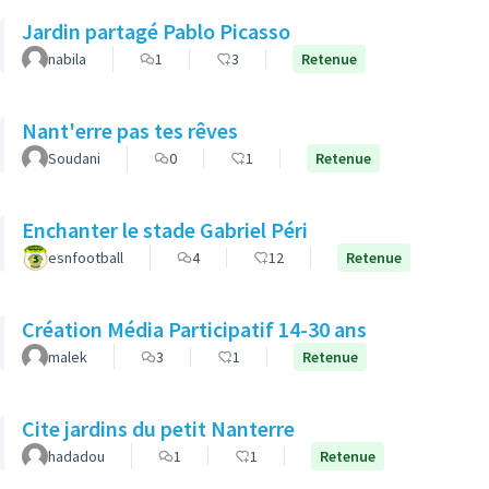
Jardin partagé Pablo Picasso
nabila
1
3
Retenue
Nant'erre pas tes rêves
Soudani
0
1
Retenue
Enchanter le stade Gabriel Péri
esnfootball
4
12
Retenue
Création Média Participatif 14-30 ans
malek
3
1
Retenue
Cite jardins du petit Nanterre
hadadou
1
1
Retenue