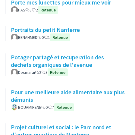
Porte mes lunettes pour mieux me voir
HAS
3
2
Retenue
Portraits du petit Nanterre
BENAHMED
0
1
Retenue
Potager partagé et recuperation des
dechets organiques de l'avenue
Desmarai
2
3
Retenue
Pour une meilleure aide alimentaire aux plus
démunis
BOUAMIRENE
0
7
Retenue
Projet culturel et social : le Parc nord et
d'autres quartiers de Nanterre