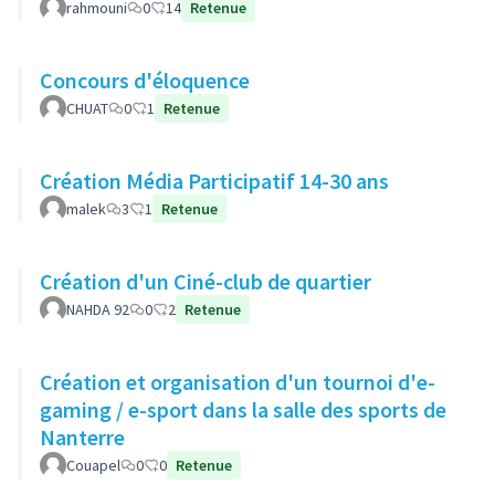
rahmouni
0
14
Retenue
Concours d'éloquence
CHUAT
0
1
Retenue
Création Média Participatif 14-30 ans
malek
3
1
Retenue
Création d'un Ciné-club de quartier
NAHDA 92
0
2
Retenue
Création et organisation d'un tournoi d'e-
gaming / e-sport dans la salle des sports de
Nanterre
Couapel
0
0
Retenue