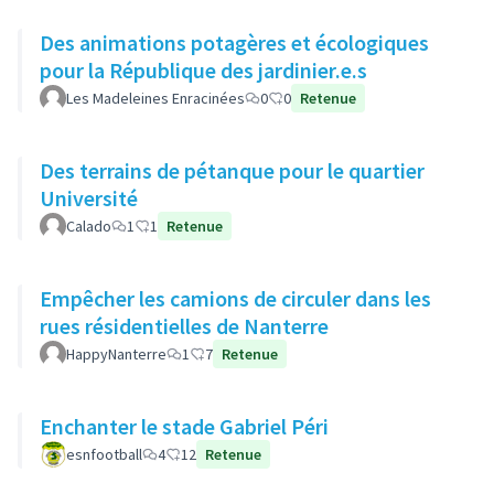
Des animations potagères et écologiques
pour la République des jardinier.e.s
Les Madeleines Enracinées
0
0
Retenue
Des terrains de pétanque pour le quartier
Université
Calado
1
1
Retenue
Empêcher les camions de circuler dans les
rues résidentielles de Nanterre
HappyNanterre
1
7
Retenue
Enchanter le stade Gabriel Péri
esnfootball
4
12
Retenue