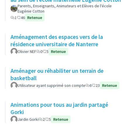
Parents, Enseignants, Animateurs et Elèves de l'école
Eugénie Cotton
1
46
Retenue
Aménagement des espaces vers de la
résidence universitaire de Nanterre
Olivier NEF
0
5
Retenue
Aménager ou réhabiliter un terrain de
basketball
Utilisateur ayant supprimé son compte
6
23
Retenue
Animations pour tous au jardin partagé
Gorki
Jardin Gorki
2
5
Retenue