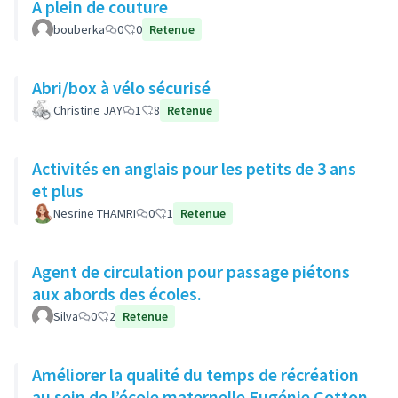
A plein de couture
bouberka
0
0
Retenue
Abri/box à vélo sécurisé
Christine JAY
1
8
Retenue
Activités en anglais pour les petits de 3 ans
et plus
Nesrine THAMRI
0
1
Retenue
Agent de circulation pour passage piétons
aux abords des écoles.
Silva
0
2
Retenue
Améliorer la qualité du temps de récréation
au sein de l’école maternelle Eugénie Cotton