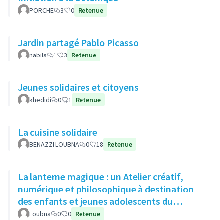
PORCHE
3
0
Retenue
Jardin partagé Pablo Picasso
nabila
1
3
Retenue
Jeunes solidaires et citoyens
khedidi
0
1
Retenue
La cuisine solidaire
BENAZZI LOUBNA
0
18
Retenue
La lanterne magique : un Atelier créatif,
numérique et philosophique à destination
des enfants et jeunes adolescents du
quartier
Loubna
0
0
Retenue