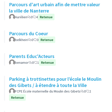
Parcours d'art urbain afin de mettre valeur
la ville de Nanterre
Aurélien
0
4
Retenue
Parcours du Coeur
belkheiri
0
0
Retenue
Parents Educ'Acteurs
benamor
0
1
Retenue
Parking à trottinettes pour l’école le Moulin
des Gibets / à étendre à toute la Ville
FCPE École maternelle du Moulin des Gibets
0
2
Retenue