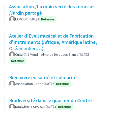
Association /La main verte des terrasses
/Jardin partagé
LAMOURI
0
3
Retenue
Atelier d'Eveil musical et de Fabrication
d'Instruments (Afrique, Amérique latine,
Océan indien…)
Cultur'Art Mundi - Almeida De Jesus Bianca
1
5
Retenue
Bien vivre en santé et solidarité
Association Cerise
0
2
Retenue
Biodiversité dans le quartier du Centre
Noalwiens ESPARON
2
3
Retenue