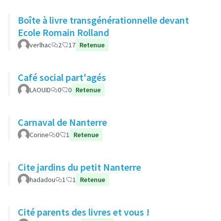
Boîte à livre transgénérationnelle devant
Ecole Romain Rolland
verlhac
2
17
Retenue
Café social part'agés
LAOUID
0
0
Retenue
Carnaval de Nanterre
Corine
0
1
Retenue
Cite jardins du petit Nanterre
hadadou
1
1
Retenue
Cité parents des livres et vous !