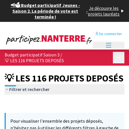
📢🗳️ Budget participatif Jeunes -
Je découvre les
Saison 2. La période de vote est
-
projets lauréats
terminée !
Se connecter
Menu princi
Budget participatif Saison 3
/
Menu p
💡 LES 116 PROJETS DEPOSÉS
💡 LES 116 PROJETS DEPOSÉS
Filtrer et rechercher
Pour visualiser l'ensemble des projets déposés,
n'hésitez pas à utiliser les différents filtres à gauche de