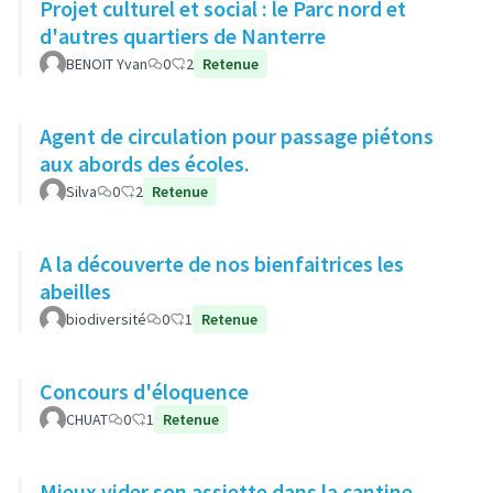
Projet culturel et social : le Parc nord et
d'autres quartiers de Nanterre
BENOIT Yvan
0
2
Retenue
Agent de circulation pour passage piétons
aux abords des écoles.
Silva
0
2
Retenue
A la découverte de nos bienfaitrices les
abeilles
biodiversité
0
1
Retenue
Concours d'éloquence
CHUAT
0
1
Retenue
Mieux vider son assiette dans la cantine