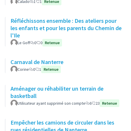
Calado
1
1
Retenue
Réfléchissons ensemble : Des ateliers pour
les enfants et pour les parents du Chemin de
l'Ile
Le Goff
0
0
Retenue
Carnaval de Nanterre
Corine
0
1
Retenue
Aménager ou réhabiliter un terrain de
basketball
Utilisateur ayant supprimé son compte
6
23
Retenue
Empêcher les camions de circuler dans les
rues résidentielles de Nanterre