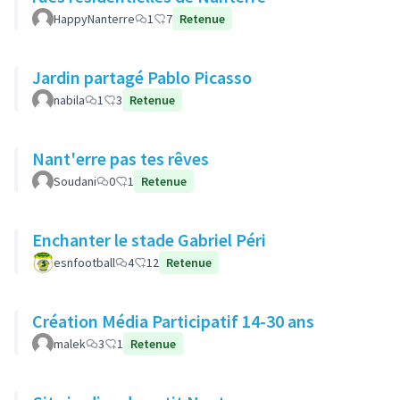
HappyNanterre
1
7
Retenue
Jardin partagé Pablo Picasso
nabila
1
3
Retenue
Nant'erre pas tes rêves
Soudani
0
1
Retenue
Enchanter le stade Gabriel Péri
esnfootball
4
12
Retenue
Création Média Participatif 14-30 ans
malek
3
1
Retenue