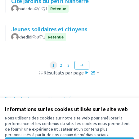
Cite jardins du petit Nanterre
hadadou
1
1
Retenue
Jeunes solidaires et citoyens
khedidi
0
1
Retenue
1
2
3
Résultats par page :
25
Voir toutes les propositions retirées
Informations sur les cookies utilisés sur le site web
Nous utilisons des cookies sur notre site Web pour améliorer la
Conditions d'utilisation
performance et les contenus du site. Les cookies nous permettent
Paramètres des cookies
de fournir une expérience utilisateur et un contenu plus
participez.nanterre.fr sur X
participez.nanterre.fr sur Facebook
participez.nanterre.fr sur Instagram
participez.nanterre.fr sur YouTube
participez.nanterre.fr sur GitHub
personnalisés à partir de nos canaux de médias sociaux.