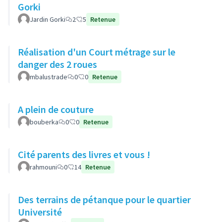
Gorki
Jardin Gorki
2
5
Retenue
Réalisation d'un Court métrage sur le
danger des 2 roues
mbalustrade
0
0
Retenue
A plein de couture
bouberka
0
0
Retenue
Cité parents des livres et vous !
rahmouni
0
14
Retenue
Des terrains de pétanque pour le quartier
Université