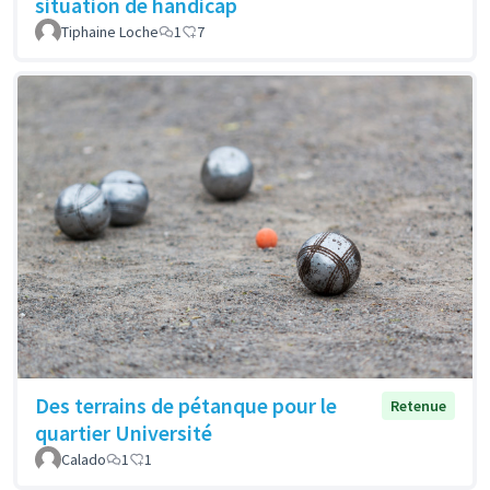
situation de handicap
Tiphaine Loche
1
7
Des terrains de pétanque pour le
Retenue
quartier Université
Calado
1
1