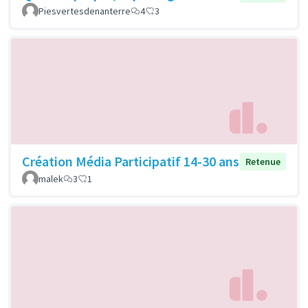
Piesvertesdenanterre
4
3
Création Média Participatif 14-30 ans
Retenue
malek
3
1