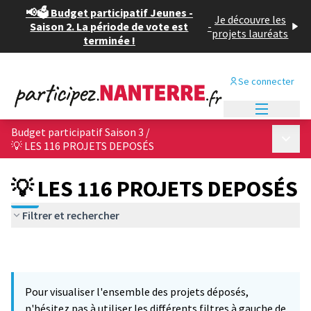
📢🗳️ Budget participatif Jeunes -
Je découvre les
Saison 2. La période de vote est
-
projets lauréats
terminée !
Se connecter
Menu princi
Budget participatif Saison 3
/
Menu p
💡 LES 116 PROJETS DEPOSÉS
💡 LES 116 PROJETS DEPOSÉS
Filtrer et rechercher
Pour visualiser l'ensemble des projets déposés,
n'hésitez pas à utiliser les différents filtres à gauche de