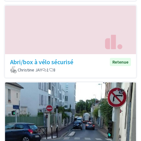
Abri/box à vélo sécurisé
Retenue
Christine JAY
1
8