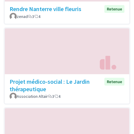
Rendre Nanterre ville fleuris
Retenue
zenad
3
4
Projet médico-social : Le Jardin
Retenue
thérapeutique
Association Altaïr
3
4