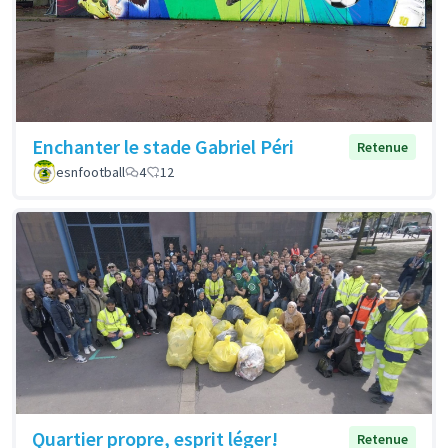
Enchanter le stade Gabriel Péri
Retenue
esnfootball
4
12
Quartier propre, esprit léger!
Retenue