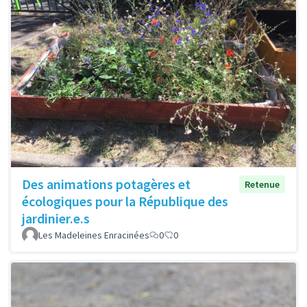
Des animations potagères et
Retenue
écologiques pour la République des
jardinier.e.s
Les Madeleines Enracinées
0
0