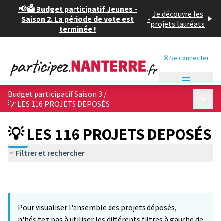
📢🗳️ Budget participatif Jeunes -
Je découvre les
Saison 2. La période de vote est
-
projets lauréats
terminée !
Se connecter
Menu princi
Budget participatif Saison 3
/
Menu p
💡 LES 116 PROJETS DEPOSÉS
💡 LES 116 PROJETS DEPOSÉS
Filtrer et rechercher
Pour visualiser l'ensemble des projets déposés,
n'hésitez pas à utiliser les différents filtres à gauche de