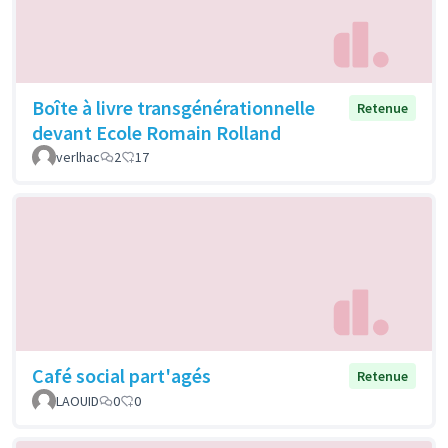
Boîte à livre transgénérationnelle
Retenue
devant Ecole Romain Rolland
verlhac
2
17
Café social part'agés
Retenue
LAOUID
0
0