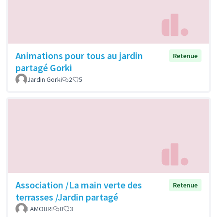
Animations pour tous au jardin
Retenue
partagé Gorki
Jardin Gorki
2
5
Association /La main verte des
Retenue
terrasses /Jardin partagé
LAMOURI
0
3