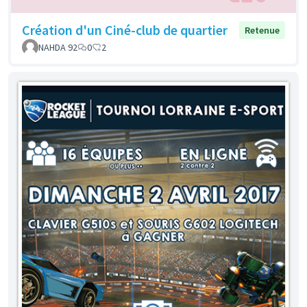
Création d'un Ciné-club de quartier
Retenue
NAHDA 92
0
2