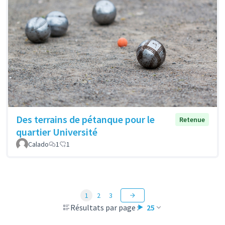
Des terrains de pétanque pour le
Retenue
quartier Université
Calado
1
1
1
2
3
Résultats par page :
25