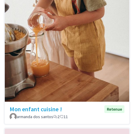
Mon enfant cuisine !
Retenue
armanda dos santos
2
11