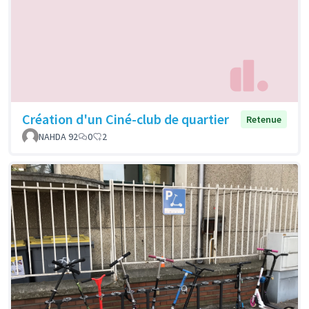
Création d'un Ciné-club de quartier
Retenue
NAHDA 92
0
2