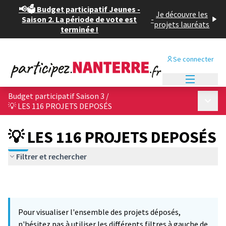
📢🗳️ Budget participatif Jeunes -
Je découvre les
Saison 2. La période de vote est
-
projets lauréats
terminée !
Se connecter
Menu princi
Budget participatif Saison 3
/
Menu p
💡 LES 116 PROJETS DEPOSÉS
💡 LES 116 PROJETS DEPOSÉS
Filtrer et rechercher
Pour visualiser l'ensemble des projets déposés,
n'hésitez pas à utiliser les différents filtres à gauche de