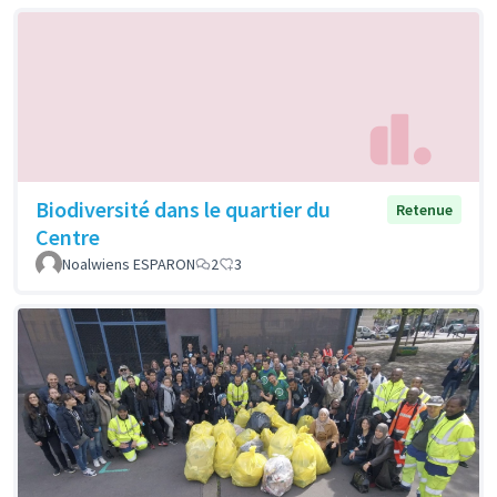
Biodiversité dans le quartier du
Retenue
Centre
Noalwiens ESPARON
2
3