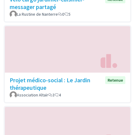
messager partagé
La Rustine de Nanterre
0
5
Projet médico-social : Le Jardin
Retenue
thérapeutique
Association Altaïr
3
4