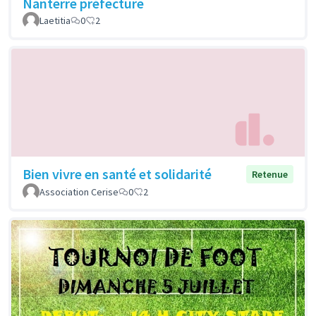
Nanterre préfecture
Laetitia
0
2
Bien vivre en santé et solidarité
Retenue
Association Cerise
0
2