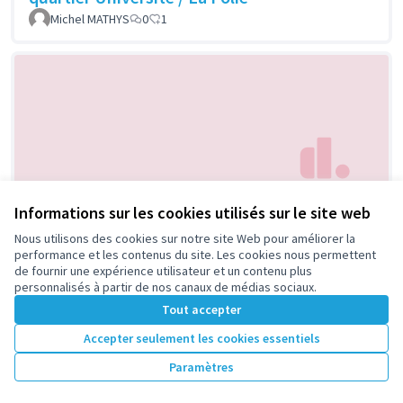
Michel MATHYS
0
1
Informations sur les cookies utilisés sur le site web
A la découverte de nos bienfaitrices
Retenue
les abeilles
Nous utilisons des cookies sur notre site Web pour améliorer la
performance et les contenus du site. Les cookies nous permettent
biodiversité
0
1
de fournir une expérience utilisateur et un contenu plus
personnalisés à partir de nos canaux de médias sociaux.
Tout accepter
Accepter seulement les cookies essentiels
Paramètres