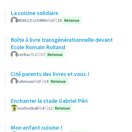
La cuisine solidaire
BENAZZI LOUBNA
0
18
Retenue
Boîte à livre transgénérationnelle devant
Ecole Romain Rolland
verlhac
2
17
Retenue
Cité parents des livres et vous !
rahmouni
0
14
Retenue
Enchanter le stade Gabriel Péri
esnfootball
4
12
Retenue
Mon enfant cuisine !