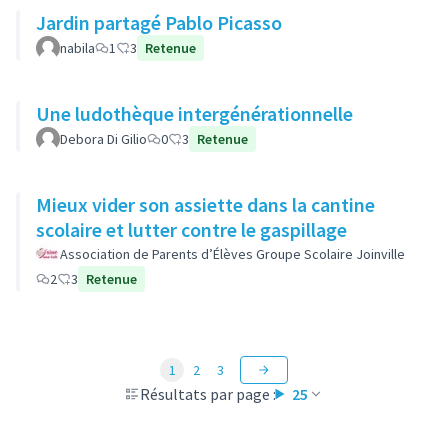
Jardin partagé Pablo Picasso
nabila
1
3
Retenue
Une ludothèque intergénérationnelle
Debora Di Gilio
0
3
Retenue
Mieux vider son assiette dans la cantine
scolaire et lutter contre le gaspillage
Association de Parents d’Élèves Groupe Scolaire Joinville
2
3
Retenue
1
2
3
Résultats par page :
25