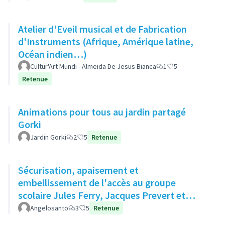
Atelier d'Eveil musical et de Fabrication
d'Instruments (Afrique, Amérique latine,
Océan indien…)
Cultur'Art Mundi - Almeida De Jesus Bianca
1
5
Retenue
Animations pour tous au jardin partagé
Gorki
Jardin Gorki
2
5
Retenue
Sécurisation, apaisement et
embellissement de l'accès au groupe
scolaire Jules Ferry, Jacques Prevert et
Moulin des Gibets
Angelosanto
3
5
Retenue