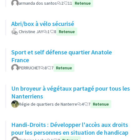
armanda dos santos
2
11
Retenue
Abri/box à vélo sécurisé
Christine JAY
1
8
Retenue
Sport et self défense quartier Anatole
France
PERRUCHET
8
7
Retenue
Un broyeur à végétaux partagé pour tous les
Nanterriens
Régie de quartiers de Nanterre
4
7
Retenue
Handi-Droits : Développer l'accès aux droits
pour les personnes en situation de handicap