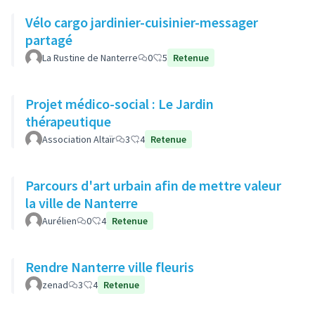
Vélo cargo jardinier-cuisinier-messager
partagé
La Rustine de Nanterre
0
5
Retenue
Projet médico-social : Le Jardin
thérapeutique
Association Altaïr
3
4
Retenue
Parcours d'art urbain afin de mettre valeur
la ville de Nanterre
Aurélien
0
4
Retenue
Rendre Nanterre ville fleuris
zenad
3
4
Retenue