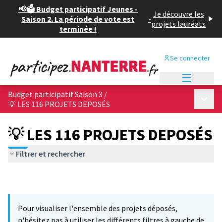
📢🗳️ Budget participatif Jeunes -
Je découvre les
Saison 2. La période de vote est
-
projets lauréats
terminée !
Se connecter
Menu princi
Budget participatif Saison 3
/
Menu p
💡 LES 116 PROJETS DEPOSÉS
💡 LES 116 PROJETS DEPOSÉS
Filtrer et rechercher
Pour visualiser l'ensemble des projets déposés,
n'hésitez pas à utiliser les différents filtres à gauche de