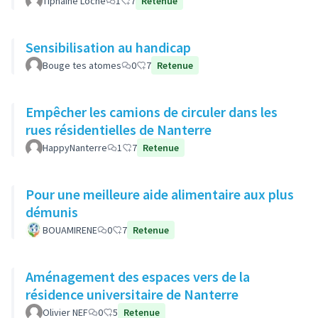
Tiphaine Loche
1
7
Retenue
Sensibilisation au handicap
Bouge tes atomes
0
7
Retenue
Empêcher les camions de circuler dans les
rues résidentielles de Nanterre
HappyNanterre
1
7
Retenue
Pour une meilleure aide alimentaire aux plus
démunis
BOUAMIRENE
0
7
Retenue
Aménagement des espaces vers de la
résidence universitaire de Nanterre
Olivier NEF
0
5
Retenue